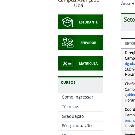
Área R
Seto
SETO
Direç
Camp
dg.ub
(32) 
Horár
CURSOS
Chefi
Camp
gabin
Como Ingressar
Horár
Técnicos
Coord
Camp
Graduação
ensin
Pós-graduação
Horár