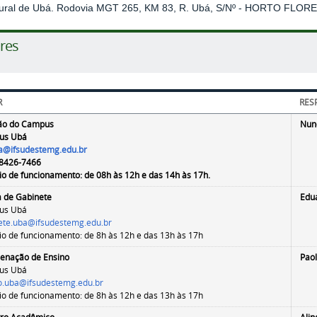
ural de Ubá. Rodovia MGT 265, KM 83, R. Ubá, S/Nº - HORTO FLORE
res
R
RES
ão do Campus
Nuno
us Ubá
a@ifsudestemg.edu.br
98426-7466
io de funcionamento: de 08h às 12h e das 14h às 17h.
a de Gabinete
Edu
us Ubá
ete.uba@ifsudestemg.edu.br
io de funcionamento: de 8h às 12h e das 13h às 17h
enação de Ensino
Pao
us Ubá
o
.uba@ifsudestemg.edu.br
io de funcionamento: de
8h às 12h e das 13h às 17h