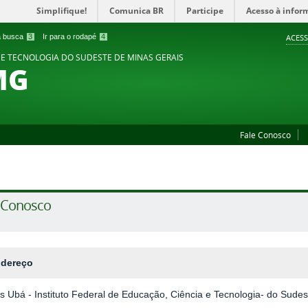
Simplifique!
Comunica BR
Participe
Acesso à infor
 a busca
3
Ir para o rodapé
4
ACESS
 E TECNOLOGIA DO SUDESTE DE MINAS GERAIS
MG
Fale Conosco
e Conosco
dereço
 Ubá - Instituto Federal de Educação, Ciência e Tecnologia- do Sudes