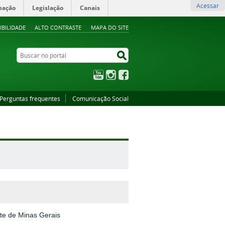
Acessar
mação
Legislação
Canais
IBILIDADE
ALTO CONTRASTE
MAPA DO SITE
Buscar no portal
Buscar no portal
YouTube
Instagram
Facebook
Perguntas frequentes
Comunicação Social
te de Minas Gerais