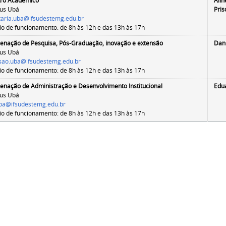
tro Acadêmico
Alin
us Ubá
Pris
taria.uba@ifsudestemg.edu.br
io de funcionamento: de
8h às 12h e das 13h às 17h
enação de Pesquisa, Pós-Graduação, inovação e extensão
Dan
us Ubá
sao
.uba@ifsudestemg.edu.br
io de funcionamento: de
8h às 12h e das 13h às 17h
enação de Administração e Desenvolvimento Institucional
Edu
us Ubá
ba@ifsudestemg.edu.br
io de funcionamento: de
8h às 12h e das 13h às 17h