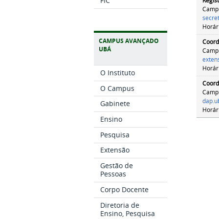
FIC
Regis
Camp
secre
Horár
CAMPUS AVANÇADO
Coord
UBÁ
Camp
exten
Horár
O Instituto
Coord
O Campus
Camp
dap
.u
Gabinete
Horár
Ensino
Pesquisa
Extensão
Gestão de
Pessoas
Corpo Docente
Diretoria de
Ensino, Pesquisa