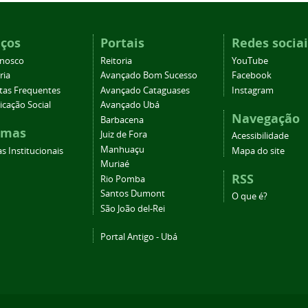
iços
Portais
Redes sociai
onosco
Reitoria
YouTube
ria
Avançado Bom Sucesso
Facebook
tas Frequentes
Avançado Cataguases
Instagram
cação Social
Avançado Ubá
Navegação
Barbacena
emas
Juiz de Fora
Acessibilidade
Manhuaçu
s Institucionais
Mapa do site
Muriaé
RSS
Rio Pomba
Santos Dumont
O que é?
São João del-Rei
Portal Antigo - Ubá