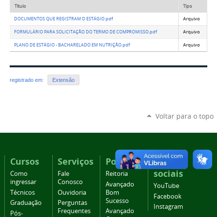
Título
Tipo
DOCUMENTOS QUE REGISTRAM O ESTÁGIO.pdf
Arquivo
FORMULÁRIO PARA SOLICITAÇÃO DO TERMO DE COMPROMISSO.pdf
Arquivo
PLANO DE ESTÁGIO - BACHARELADO EM NUTRIÇÃO.pdf
Arquivo
registrado em:
Extensão
Voltar para o topo
Cursos
Serviços
Portais
Redes
sociais
Como
Fale
Reitoria
ingressar
Conosco
Avançado
YouTube
Técnicos
Ouvidoria
Bom
Facebook
Sucesso
Graduação
Perguntas
Instagram
Frequentes
Avançado
Pós-