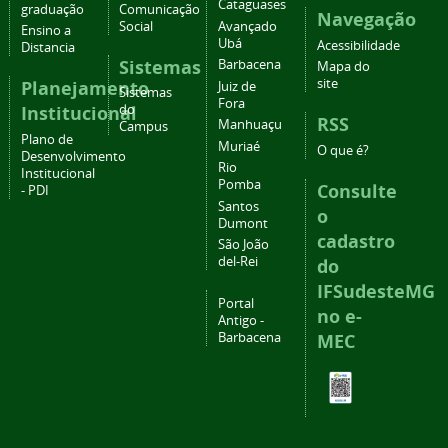
Cataguases
graduação
Comunicação
Navegação
Social
Avançado
Ensino a
Ubá
Acessibilidade
Distancia
Sistemas
Barbacena
Mapa do
site
Planejamento
Juiz de
Sistemas
Fora
Institucional
do
RSS
Manhuaçu
Campus
Plano de
Muriaé
O que é?
Desenvolvimento
Rio
Institucional
Pomba
Consulte
- PDI
Santos
o
Dumont
cadastro
São João
del-Rei
do
IFSudesteMG
Portal
no e-
Antigo -
Barbacena
MEC