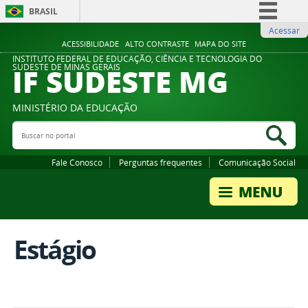
BRASIL
Acessar
Simplifique!
ACESSIBILIDADE
ALTO CONTRASTE
MAPA DO SITE
Comunica BR
INSTITUTO FEDERAL DE EDUCAÇÃO, CIÊNCIA E TECNOLOGIA DO
IF SUDESTE MG
SUDESTE DE MINAS GERAIS
Participe
Acesso à informação
MINISTÉRIO DA EDUCAÇÃO
Legislação
Buscar no portal
Bus
Canais
Fale Conosco
Perguntas frequentes
Comunicação Social
Estágio