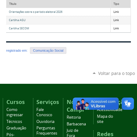
Título
Tipo
Orientações sobre o período eleitoral 2026
Link
Cartilha AGU
Link
Cartilha SECOM
Link
registrado em:
Comunicação Social
Voltar para o topo
Cursos
Serviços
Nossos
Navegação
Campi
Como
Fale
Acessibilidade
ingressar
Conosco
Mapa do
Reitoria
Técnicos
Ouvidoria
site
Barbacena
Graduação
Perguntas
Juiz de
Redes
Frequentes
Pós-
Fora