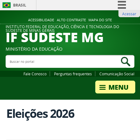
BRASIL
Acessar
Simplifique!
ACESSIBILIDADE
ALTO CONTRASTE
MAPA DO SITE
Comunica BR
INSTITUTO FEDERAL DE EDUCAÇÃO, CIÊNCIA E TECNOLOGIA DO
IF SUDESTE MG
SUDESTE DE MINAS GERAIS
Participe
Acesso à informação
MINISTÉRIO DA EDUCAÇÃO
Legislação
Buscar no portal
Bus
Canais
Fale Conosco
Perguntas frequentes
Comunicação Social
Eleições 2026