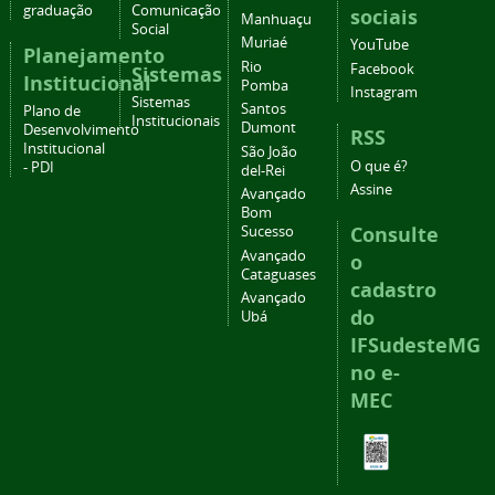
graduação
Comunicação
sociais
Manhuaçu
Social
Muriaé
YouTube
Planejamento
Rio
Facebook
Sistemas
Institucional
Pomba
Instagram
Sistemas
Santos
Plano de
Institucionais
Dumont
Desenvolvimento
RSS
Institucional
São João
O que é?
- PDI
del-Rei
Assine
Avançado
Bom
Consulte
Sucesso
Avançado
o
Cataguases
cadastro
Avançado
do
Ubá
IFSudesteMG
no e-
MEC