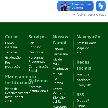
Voltar para o topo
Cursos
Serviços
Nossos
Navegação
Campi
Como
Fale
Acessibilidade
ingressar
Conosco
Mapa do
Reitoria
Técnicos
Ouvidoria
site
Barbacena
Graduação
Perguntas
Juiz de
Redes
Frequentes
Pós-
Fora
graduação
Comunicação
sociais
Manhuaçu
Social
Muriaé
YouTube
Planejamento
Rio
Facebook
Sistemas
Institucional
Pomba
Instagram
Sistemas
Santos
Plano de
Institucionais
Dumont
Desenvolvimento
RSS
Institucional
São João
O que é?
- PDI
del-Rei
Assine
Avançado