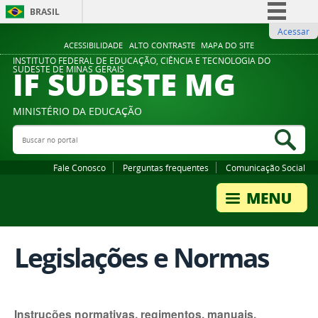
BRASIL
Acessar
Simplifique!
ACESSIBILIDADE
ALTO CONTRASTE
MAPA DO SITE
Comunica BR
INSTITUTO FEDERAL DE EDUCAÇÃO, CIÊNCIA E TECNOLOGIA DO
IF SUDESTE MG
SUDESTE DE MINAS GERAIS
Participe
Acesso à informação
MINISTÉRIO DA EDUCAÇÃO
Legislação
Buscar no portal
Bus
Canais
Fale Conosco
Perguntas frequentes
Comunicação Social
Legislações e Normas
Instruções normativas, regimentos, manuais,