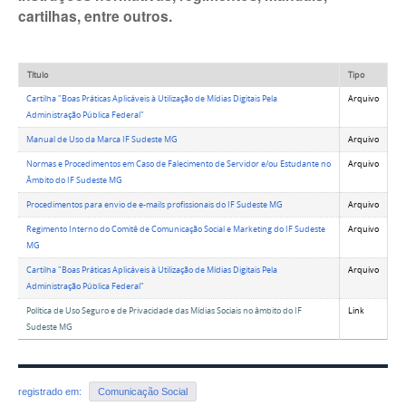
cartilhas, entre outros.
Título
Tipo
Cartilha "Boas Práticas Aplicáveis à Utilização de Mídias Digitais Pela
Arquivo
Administração Pública Federal"
Manual de Uso da Marca IF Sudeste MG
Arquivo
Normas e Procedimentos em Caso de Falecimento de Servidor e/ou Estudante no
Arquivo
Âmbito do IF Sudeste MG
Procedimentos para envio de e-mails profissionais do IF Sudeste MG
Arquivo
Regimento Interno do Comitê de Comunicação Social e Marketing do IF Sudeste
Arquivo
MG
Cartilha "Boas Práticas Aplicáveis à Utilização de Mídias Digitais Pela
Arquivo
Administração Pública Federal"
Política de Uso Seguro e de Privacidade das Mídias Sociais no âmbito do IF
Link
Sudeste MG
registrado em:
Comunicação Social