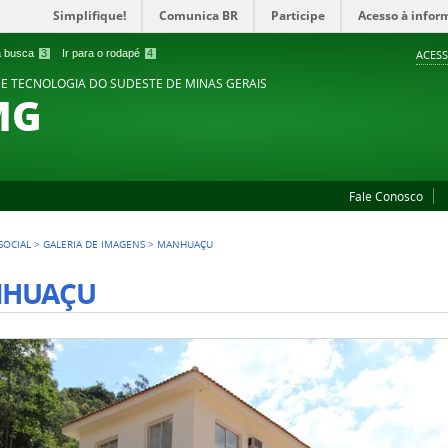
Simplifique!
Comunica BR
Participe
Acesso à infor
 a busca
3
Ir para o rodapé
4
ACESS
 E TECNOLOGIA DO SUDESTE DE MINAS GERAIS
MG
Fale Conosco
SOCIAL
>
GALERIA DE IMAGENS
>
MANHUAÇU
HUAÇU