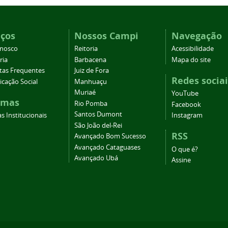
iços
Nossos Campi
Navegação
onosco
Reitoria
Acessibilidade
ria
Barbacena
Mapa do site
tas Frequentes
Juiz de Fora
Redes sociai
cação Social
Manhuaçu
Muriaé
YouTube
emas
Rio Pomba
Facebook
Santos Dumont
s Institucionais
Instagram
São João del-Rei
RSS
Avançado Bom Sucesso
Avançado Cataguases
O que é?
Avançado Ubá
Assine