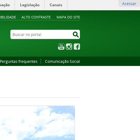
Acessar
mação
Legislação
Canais
IBILIDADE
ALTO CONTRASTE
MAPA DO SITE
Buscar no portal
Buscar no portal
YouTube
Instagram
Facebook
Perguntas frequentes
Comunicação Social