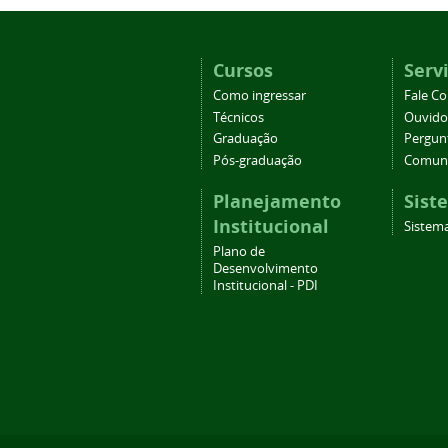
Cursos
Serv
Como ingressar
Fale C
Técnicos
Ouvido
Graduação
Pergun
Pós-graduação
Comuni
Planejamento
Sist
Institucional
Sistema
Plano de
Desenvolvimento
Institucional - PDI