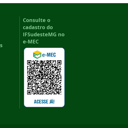
Consulte o
cadastro do
IFSudesteMG no
e-MEC
s