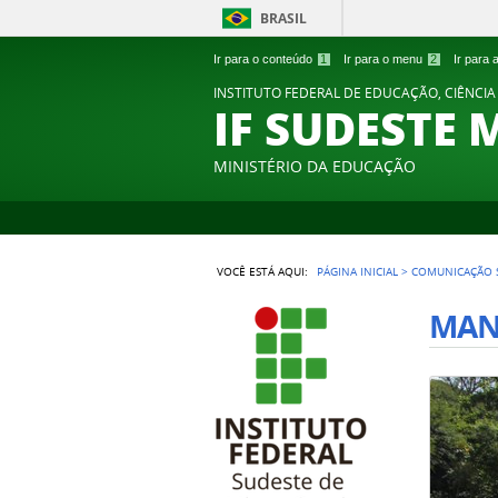
BRASIL
Ir para o conteúdo
1
Ir para o menu
2
Ir para
INSTITUTO FEDERAL DE EDUCAÇÃO, CIÊNCIA
IF SUDESTE 
MINISTÉRIO DA EDUCAÇÃO
VOCÊ ESTÁ AQUI:
PÁGINA INICIAL
>
COMUNICAÇÃO 
MAN