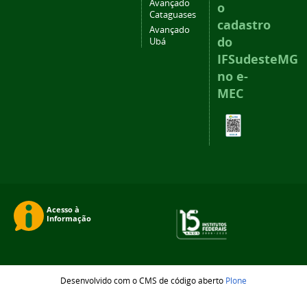
Avançado
o
Cataguases
cadastro
Avançado
do
Ubá
IFSudesteMG
no e-
MEC
Desenvolvido com o CMS de código aberto
Plone