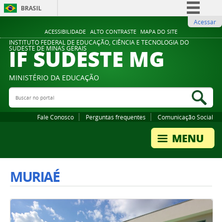
BRASIL
Acessar
Simplifique!
ACESSIBILIDADE
ALTO CONTRASTE
MAPA DO SITE
Comunica BR
INSTITUTO FEDERAL DE EDUCAÇÃO, CIÊNCIA E TECNOLOGIA DO
IF SUDESTE MG
SUDESTE DE MINAS GERAIS
Participe
Acesso à informação
MINISTÉRIO DA EDUCAÇÃO
Legislação
Buscar no portal
Bus
Canais
Fale Conosco
Perguntas frequentes
Comunicação Social
MURIAÉ