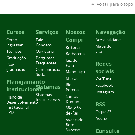
Voltar para o topo
Cursos
Serviços
Nossos
Navegação
Campi
Como
Fale
Acessibilidade
ingressar
Conosco
Mapa do
Reitoria
Técnicos
Ouvidoria
site
Barbacena
Graduação
Perguntas
Juiz de
Redes
Frequentes
Pós-
Fora
graduação
Comunicação
sociais
Manhuaçu
Social
Muriaé
YouTube
Planejamento
Rio
Facebook
Sistemas
Institucional
Pomba
Instagram
Sistemas
Santos
Plano de
Institucionais
Dumont
Desenvolvimento
RSS
Institucional
São João
O que é?
- PDI
del-Rei
Assine
Avançado
Bom
Consulte
Sucesso