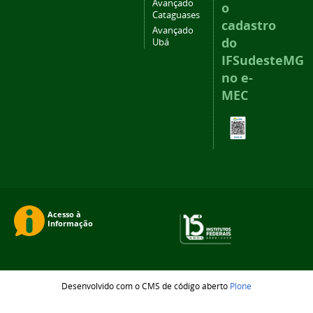
Avançado
o
Cataguases
cadastro
Avançado
do
Ubá
IFSudesteMG
no e-
MEC
Desenvolvido com o CMS de código aberto
Plone