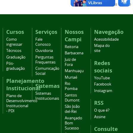
Voltar para o topo
Cursos
Serviços
Nossos
Navegação
Campi
Como
Fale
Acessibilidade
ingressar
Conosco
Mapa do
Reitoria
Técnicos
Ouvidoria
site
Barbacena
Graduação
Perguntas
Juiz de
Redes
Frequentes
Pós-
Fora
graduação
Comunicação
sociais
Manhuaçu
Social
Muriaé
YouTube
Planejamento
Rio
Facebook
Sistemas
Institucional
Pomba
Instagram
Sistemas
Santos
Plano de
Institucionais
Dumont
Desenvolvimento
RSS
Institucional
São João
O que é?
- PDI
del-Rei
Assine
Avançado
Bom
Consulte
Sucesso