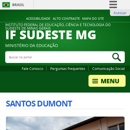
BRASIL
Acessar
Simplifique!
ACESSIBILIDADE
ALTO CONTRASTE
MAPA DO SITE
Comunica BR
INSTITUTO FEDERAL DE EDUCAÇÃO, CIÊNCIA E TECNOLOGIA DO
IF SUDESTE MG
SUDESTE DE MINAS GERAIS
Participe
Acesso à informação
MINISTÉRIO DA EDUCAÇÃO
Legislação
Buscar no portal
Bus
Canais
Fale Conosco
Perguntas frequentes
Comunicação Social
SANTOS DUMONT