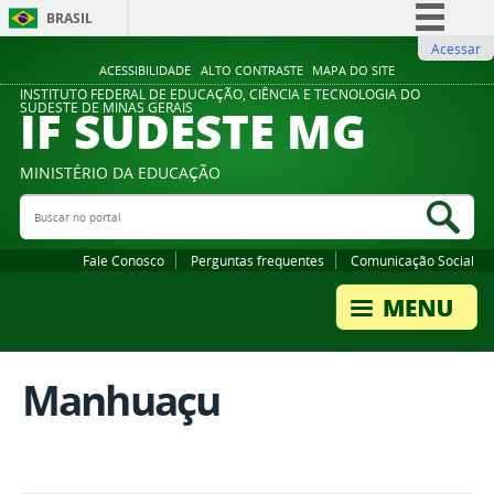
BRASIL
Acessar
Simplifique!
ACESSIBILIDADE
ALTO CONTRASTE
MAPA DO SITE
Comunica BR
INSTITUTO FEDERAL DE EDUCAÇÃO, CIÊNCIA E TECNOLOGIA DO
IF SUDESTE MG
SUDESTE DE MINAS GERAIS
Participe
Acesso à informação
MINISTÉRIO DA EDUCAÇÃO
Legislação
Buscar no portal
Bus
Canais
Fale Conosco
Perguntas frequentes
Comunicação Social
Manhuaçu