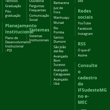
Técnicos
Ouvidoria
site
Barbacena
Graduação
Perguntas
Juiz de
Redes
Frequentes
Pós-
Fora
graduação
Comunicação
sociais
Manhuaçu
Social
Muriaé
YouTube
Planejamento
Rio
Facebook
Sistemas
Institucional
Pomba
Instagram
Sistemas
Santos
Plano de
Institucionais
Dumont
Desenvolvimento
RSS
Institucional
São João
O que é?
- PDI
del-Rei
Assine
Avançado
Bom
Consulte
Sucesso
Avançado
o
Cataguases
cadastro
Avançado
do
Ubá
IFSudesteMG
no e-
MEC