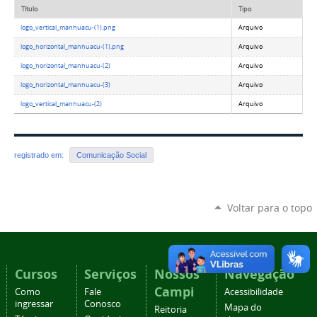
Título
Tipo
logo_vertical_manhuacu-(1).png
Arquivo
logo_horizontal_manhuacu-(1).png
Arquivo
logo_horizontal_manhuacu-(2)
Arquivo
logo_horizontal_manhuacu-(3)
Arquivo
logo_vertical_manhuacu-(2)
Arquivo
registrado em:
Comunicação Social
Voltar para o topo
Cursos
Serviços
Nossos
Navegação
Campi
Como
Fale
Acessibilidade
ingressar
Conosco
Mapa do
Reitoria