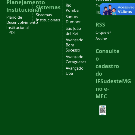
Planejamento
Rio
Facebook
Sistemas
Institucional
Pomba
Instagram
Sistemas
Santos
Plano de
Institucionais
Dumont
Desenvolvimento
RSS
Institucional
São João
O que é?
- PDI
del-Rei
Assine
Avançado
Bom
Consulte
Sucesso
Avançado
o
Cataguases
cadastro
Avançado
do
Ubá
IFSudesteMG
no e-
MEC