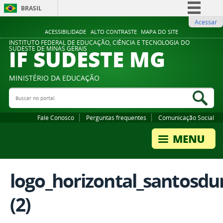
BRASIL
Acessar
Simplifique!
ACESSIBILIDADE
ALTO CONTRASTE
MAPA DO SITE
Comunica BR
INSTITUTO FEDERAL DE EDUCAÇÃO, CIÊNCIA E TECNOLOGIA DO
IF SUDESTE MG
SUDESTE DE MINAS GERAIS
Participe
Acesso à informação
MINISTÉRIO DA EDUCAÇÃO
Legislação
Buscar no portal
Bus
Canais
Fale Conosco
Perguntas frequentes
Comunicação Social
logo_horizontal_santosd
(2)