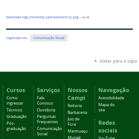
Download logo_horizontal_santosdumont-(2).png
— 32 KB
registrado em:
Comunicação Social
Voltar para o topo
Cursos
Serviços
Nossos
Navegação
Campi
Como
Fale
Acessibilidade
ingressar
Conosco
Mapa do
Reitoria
Técnicos
Ouvidoria
site
Barbacena
Graduação
Perguntas
Juiz de
Redes
Frequentes
Pós-
Fora
graduação
Comunicação
sociais
Manhuaçu
Social
Muriaé
YouTube