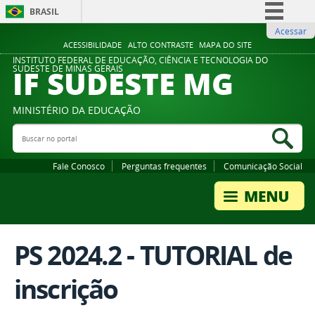
BRASIL
Acessar
Simplifique!
ACESSIBILIDADE
ALTO CONTRASTE
MAPA DO SITE
Comunica BR
INSTITUTO FEDERAL DE EDUCAÇÃO, CIÊNCIA E TECNOLOGIA DO
IF SUDESTE MG
SUDESTE DE MINAS GERAIS
Participe
Acesso à informação
MINISTÉRIO DA EDUCAÇÃO
Legislação
Buscar no portal
Bus
Canais
Fale Conosco
Perguntas frequentes
Comunicação Social
PS 2024.2 - TUTORIAL de
inscrição