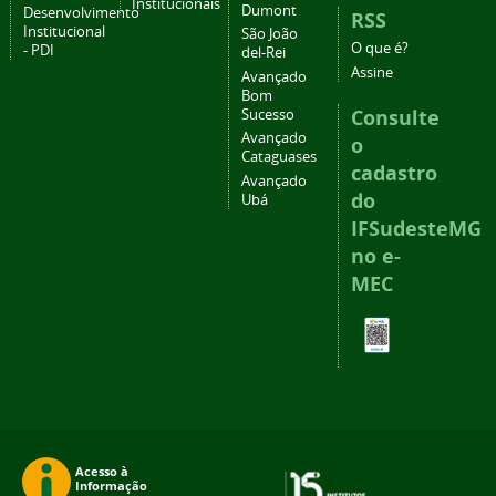
Institucionais
Dumont
Desenvolvimento
RSS
Institucional
São João
O que é?
- PDI
del-Rei
Assine
Avançado
Bom
Consulte
Sucesso
Avançado
o
Cataguases
cadastro
Avançado
do
Ubá
IFSudesteMG
no e-
MEC