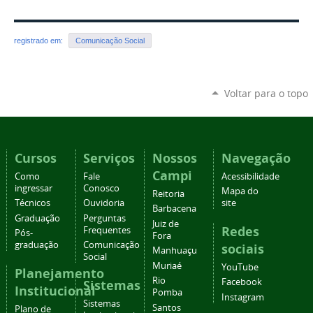
registrado em:
Comunicação Social
Voltar para o topo
Cursos
Serviços
Nossos
Navegação
Campi
Como
Fale
Acessibilidade
ingressar
Conosco
Mapa do
Reitoria
Técnicos
Ouvidoria
site
Barbacena
Graduação
Perguntas
Juiz de
Redes
Frequentes
Pós-
Fora
graduação
Comunicação
sociais
Manhuaçu
Social
Muriaé
YouTube
Planejamento
Rio
Facebook
Sistemas
Institucional
Pomba
Instagram
Sistemas
Santos
Plano de