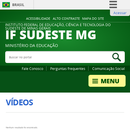
BRASIL
Acessar
Simplifique!
ACESSIBILIDADE
ALTO CONTRASTE
MAPA DO SITE
Comunica BR
INSTITUTO FEDERAL DE EDUCAÇÃO, CIÊNCIA E TECNOLOGIA DO
IF SUDESTE MG
SUDESTE DE MINAS GERAIS
Participe
Acesso à informação
MINISTÉRIO DA EDUCAÇÃO
Legislação
Buscar no portal
Bus
Canais
Fale Conosco
Perguntas frequentes
Comunicação Social
VÍDEOS
Nenhum resultado foi encontrado.