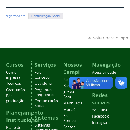
registrado em:
Comunicação Social
Voltar para o topo
Cursos
Serviços
Nossos
Navegação
Campi
Como
Fale
Acessibilidade
ingressar
Conosco
Mapa do
Reitoria
Técnicos
Ouvidoria
site
Barbacena
Graduação
Perguntas
Juiz de
Redes
Frequentes
Pós-
Fora
graduação
Comunicação
sociais
Manhuaçu
Social
Muriaé
YouTube
Planejamento
Rio
Facebook
Sistemas
Institucional
Pomba
Instagram
Sistemas
Santos
Plano de