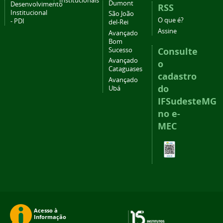
Institucionais
Dumont
Desenvolvimento
RSS
Institucional
São João
O que é?
- PDI
del-Rei
Assine
Avançado
Bom
Consulte
Sucesso
Avançado
o
Cataguases
cadastro
Avançado
do
Ubá
IFSudesteMG
no e-
MEC