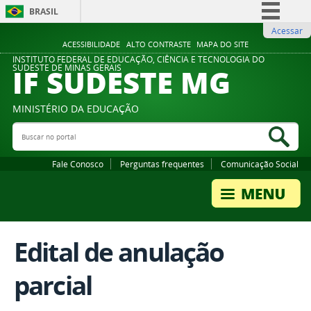
BRASIL
Acessar
Simplifique!
ACESSIBILIDADE
ALTO CONTRASTE
MAPA DO SITE
Comunica BR
INSTITUTO FEDERAL DE EDUCAÇÃO, CIÊNCIA E TECNOLOGIA DO
IF SUDESTE MG
SUDESTE DE MINAS GERAIS
Participe
Acesso à informação
MINISTÉRIO DA EDUCAÇÃO
Legislação
Buscar no portal
Bus
Canais
Fale Conosco
Perguntas frequentes
Comunicação Social
Edital de anulação
parcial