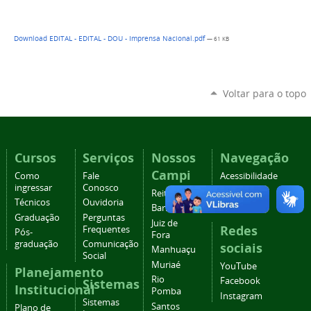
Download EDITAL - EDITAL - DOU - Imprensa Nacional.pdf
— 61 KB
Voltar para o topo
Cursos
Serviços
Nossos
Navegação
Campi
Como
Fale
Acessibilidade
ingressar
Conosco
Mapa do
Reitoria
Técnicos
Ouvidoria
site
Barbacena
Graduação
Perguntas
Juiz de
Redes
Frequentes
Pós-
Fora
graduação
Comunicação
sociais
Manhuaçu
Social
Muriaé
YouTube
Planejamento
Rio
Facebook
Sistemas
Institucional
Pomba
Instagram
Sistemas
Santos
Plano de