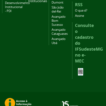
Institucionais
Dumont
Desenvolvimento
RSS
Institucional
São João
O que é?
- PDI
del-Rei
Assine
Avançado
Bom
Consulte
Sucesso
Avançado
o
Cataguases
cadastro
Avançado
do
Ubá
IFSudesteMG
no e-
MEC