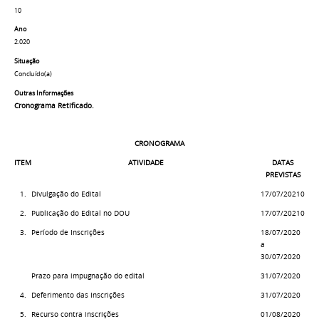
10
Ano
2.020
Situação
Concluído(a)
Outras Informações
Cronograma Retificado.
CRONOGRAMA
ITEM
ATIVIDADE
DATAS
PREVISTAS
1.
Divulgação do Edital
17/07/20210
2.
Publicação do Edital no DOU
17/07/20210
3.
Período de Inscrições
18/07/2020
a
30/07/2020
Prazo para impugnação do edital
31/07/2020
4.
Deferimento das Inscrições
31/07/2020
5.
Recurso contra inscrições
01/08/2020