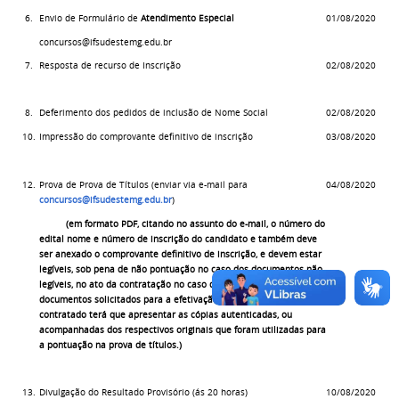
6.
Envio de Formulário de
Atendimento Especial
01/08/2020
concursos@ifsudestemg.edu.br
7.
Resposta de recurso de Inscrição
02/08/2020
8.
Deferimento dos pedidos de inclusão de Nome Social
02/08/2020
10.
Impressão do comprovante definitivo de inscrição
03/08/2020
12.
Prova de Prova de Títulos (enviar via e-mail para
04/08/2020
concursos@ifsudestemg.edu.br
)
(
em formato PDF, citando no assunto do e-mail, o número do
edital nome e número de inscrição do candidato e também deve
ser anexado o comprovante definitivo de inscrição, e devem estar
legíveis, sob pena de não pontuação no caso dos documentos não
legíveis, no ato da contratação no caso de aprovação, além dos
documentos solicitados para a efetivação da contratação, o
contratado terá que apresentar as cópias autenticadas, ou
acompanhadas dos respectivos originais que foram utilizadas para
a pontuação na prova de títulos.)
13.
Divulgação do Resultado Provisório (ás 20 horas)
10/08/2020