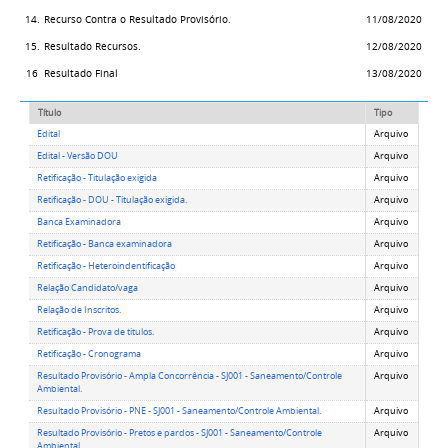
14.
Recurso Contra o Resultado Provisório.
11/08/2020
15.
Resultado Recursos.
12/08/2020
16
Resultado Final
13/08/2020
Título
Tipo
Edital
Arquivo
Edital - Versão DOU
Arquivo
Retificação - Titulação exigida
Arquivo
Retificação - DOU - Titulação exigida.
Arquivo
Banca Examinadora
Arquivo
Retificação - Banca examinadora
Arquivo
Retificação - Heteroindentificação
Arquivo
Relação Candidato/vaga
Arquivo
Relação de Inscritos.
Arquivo
Retificação - Prova de titulos.
Arquivo
Retificação - Cronograma
Arquivo
Resultado Provisório - Ampla Concorrência - SJ001 - Saneamento/Controle
Arquivo
Ambiental.
Resultado Provisório - PNE - SJ001 - Saneamento/Controle Ambiental.
Arquivo
Resultado Provisório - Pretos e pardos - SJ001 - Saneamento/Controle
Arquivo
Ambiental.