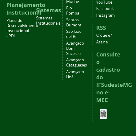
Muriaé
YouTube
Planejamento
Rio
Facebook
Sistemas
Institucional
Pomba
Instagram
Sistemas
Santos
Plano de
Institucionais
Dumont
Desenvolvimento
RSS
Institucional
São João
O que é?
- PDI
del-Rei
Assine
Avançado
Bom
Consulte
Sucesso
Avançado
o
Cataguases
cadastro
Avançado
do
Ubá
IFSudesteMG
no e-
MEC