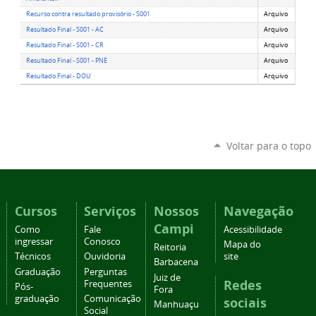
Recurso contra resultado provisório - S001
Arquivo
Resultado Final - S001 - AC
Arquivo
Resultado Final - S001 - CR
Arquivo
Resultado Final - S001 - PNE
Arquivo
Resultado Final - DOU
Arquivo
Voltar para o topo
Cursos
Serviços
Nossos
Navegação
Campi
Como
Fale
Acessibilidade
ingressar
Conosco
Mapa do
Reitoria
Técnicos
Ouvidoria
site
Barbacena
Graduação
Perguntas
Juiz de
Redes
Frequentes
Pós-
Fora
graduação
Comunicação
sociais
Manhuaçu
Social