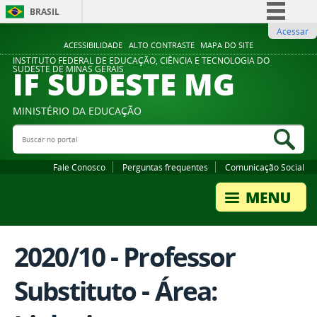
BRASIL
Acessar
Simplifique!
ACESSIBILIDADE
ALTO CONTRASTE
MAPA DO SITE
Comunica BR
INSTITUTO FEDERAL DE EDUCAÇÃO, CIÊNCIA E TECNOLOGIA DO
IF SUDESTE MG
SUDESTE DE MINAS GERAIS
Participe
Acesso à informação
MINISTÉRIO DA EDUCAÇÃO
Legislação
Buscar no portal
Bus
Canais
Fale Conosco
Perguntas frequentes
Comunicação Social
2020/10 - Professor
Substituto - Área: