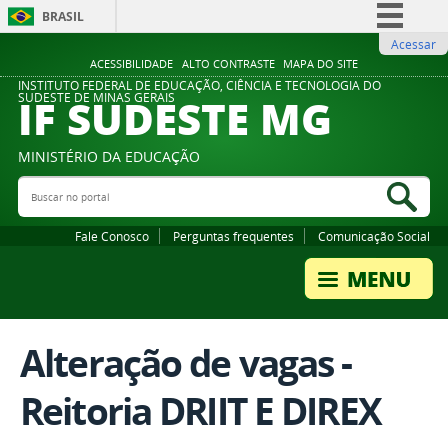
BRASIL
Acessar
Simplifique!
ACESSIBILIDADE
ALTO CONTRASTE
MAPA DO SITE
Comunica BR
INSTITUTO FEDERAL DE EDUCAÇÃO, CIÊNCIA E TECNOLOGIA DO
IF SUDESTE MG
SUDESTE DE MINAS GERAIS
Participe
Acesso à informação
MINISTÉRIO DA EDUCAÇÃO
Legislação
Buscar no portal
Bus
Canais
Fale Conosco
Perguntas frequentes
Comunicação Social
Alteração de vagas -
Reitoria DRIIT E DIREX