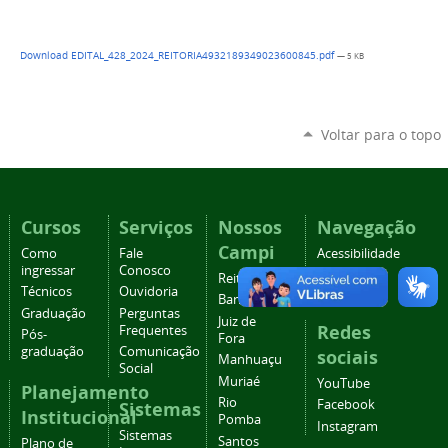
Download EDITAL_428_2024_REITORIA4932189349023600845.pdf
— 5 KB
Voltar para o topo
Cursos
Serviços
Nossos
Navegação
Campi
Como
Fale
Acessibilidade
ingressar
Conosco
Mapa do
Reitoria
Técnicos
Ouvidoria
site
Barbacena
Graduação
Perguntas
Juiz de
Redes
Frequentes
Pós-
Fora
graduação
Comunicação
sociais
Manhuaçu
Social
Muriaé
YouTube
Planejamento
Rio
Facebook
Sistemas
Institucional
Pomba
Instagram
Sistemas
Santos
Plano de