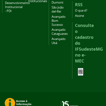
Institucionais
Dumont
Desenvolvimento
RSS
Institucional
São João
O que é?
- PDI
del-Rei
Assine
Avançado
Bom
Consulte
Sucesso
Avançado
o
Cataguases
cadastro
Avançado
do
Ubá
IFSudesteMG
no e-
MEC