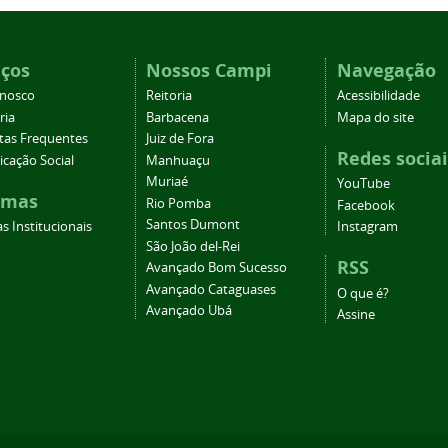
iços
Nossos Campi
Navegação
onosco
Reitoria
Acessibilidade
ria
Barbacena
Mapa do site
tas Frequentes
Juiz de Fora
Redes sociai
cação Social
Manhuaçu
Muriaé
YouTube
emas
Rio Pomba
Facebook
Santos Dumont
s Institucionais
Instagram
São João del-Rei
RSS
Avançado Bom Sucesso
Avançado Cataguases
O que é?
Avançado Ubá
Assine