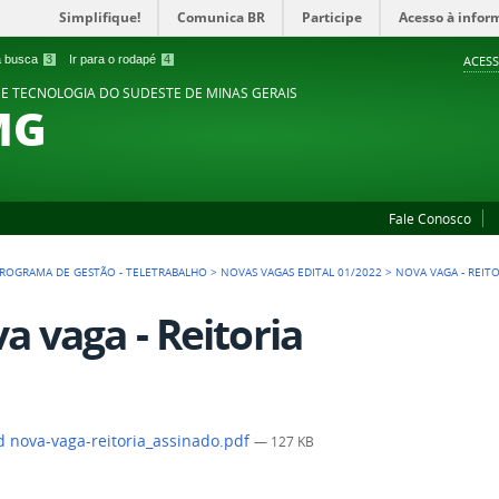
Simplifique!
Comunica BR
Participe
Acesso à infor
 a busca
3
Ir para o rodapé
4
ACESS
 E TECNOLOGIA DO SUDESTE DE MINAS GERAIS
MG
Fale Conosco
ROGRAMA DE GESTÃO - TELETRABALHO
>
NOVAS VAGAS EDITAL 01/2022
>
NOVA VAGA - REITO
a vaga - Reitoria
 nova-vaga-reitoria_assinado.pdf
— 127 KB