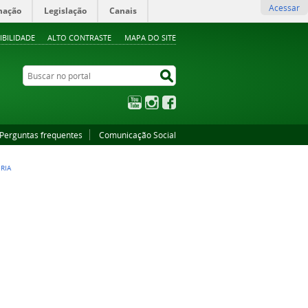
Acessar
mação
Legislação
Canais
IBILIDADE
ALTO CONTRASTE
MAPA DO SITE
Buscar no portal
Buscar no portal
YouTube
Instagram
Facebook
Perguntas frequentes
Comunicação Social
RIA