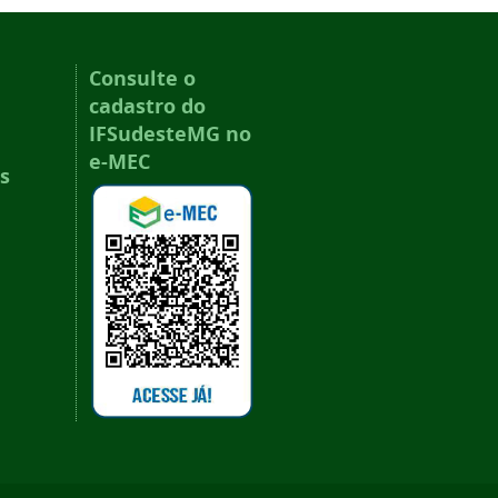
Consulte o
cadastro do
IFSudesteMG no
e-MEC
s