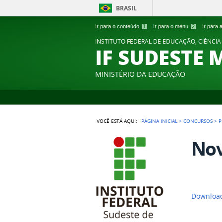
BRASIL
Ir para o conteúdo
1
Ir para o menu
2
Ir para
INSTITUTO FEDERAL DE EDUCAÇÃO, CIÊNCIA
IF SUDESTE 
MINISTÉRIO DA EDUCAÇÃO
VOCÊ ESTÁ AQUI:
PÁGINA INICIAL
>
CONCURSOS
>
P
Nov
Download