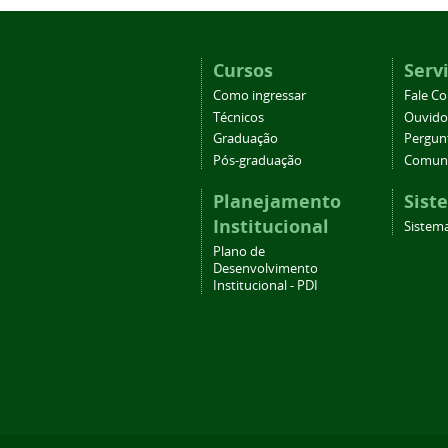
Cursos
Serv
Como ingressar
Fale C
Técnicos
Ouvido
Graduação
Pergun
Pós-graduação
Comuni
Planejamento
Sist
Institucional
Sistema
Plano de
Desenvolvimento
Institucional - PDI