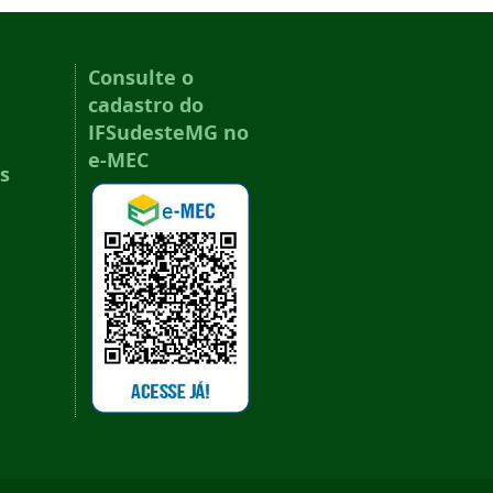
Consulte o
cadastro do
IFSudesteMG no
e-MEC
s