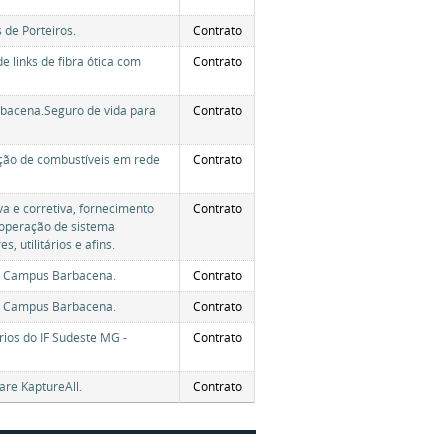
 de Porteiros.
Contrato
 links de fibra ótica com
Contrato
rbacena.Seguro de vida para
Contrato
ição de combustíveis em rede
Contrato
a e corretiva, fornecimento
Contrato
e operação de sistema
, utilitários e afins.
G - Campus Barbacena.
Contrato
G - Campus Barbacena.
Contrato
rios do IF Sudeste MG -
Contrato
are KaptureAll.
Contrato