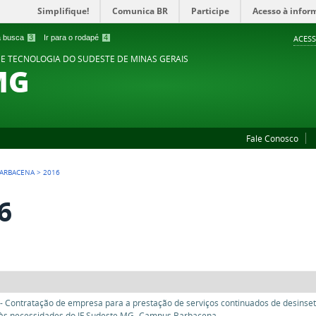
Simplifique!
Comunica BR
Participe
Acesso à infor
 a busca
3
Ir para o rodapé
4
ACESS
 E TECNOLOGIA DO SUDESTE DE MINAS GERAIS
MG
Fale Conosco
ARBACENA
>
2016
6
- Contratação de empresa para a prestação de serviços continuados de desinset
às necessidades do IF Sudeste MG- Campus Barbacena.