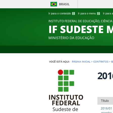
BRASIL
Ir para o conteúdo
1
Ir para o menu
2
Ir para
INSTITUTO FEDERAL DE EDUCAÇÃO, CIÊNCIA
IF SUDESTE 
MINISTÉRIO DA EDUCAÇÃO
VOCÊ ESTÁ AQUI:
PÁGINA INICIAL
>
CONTRATOS
>
B
201
Título
2016/01 
atender 