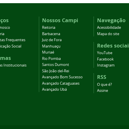
iços
Nossos Campi
Navegação
onosco
Reitoria
Acessibilidade
ria
Barbacena
Mapa do site
tas Frequentes
Juiz de Fora
Redes sociai
cação Social
Manhuaçu
Muriaé
YouTube
emas
Rio Pomba
Facebook
Santos Dumont
s Institucionais
Instagram
São João del-Rei
RSS
Avançado Bom Sucesso
Avançado Cataguases
O que é?
Avançado Ubá
Assine