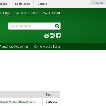
Acessar
mação
Legislação
Canais
IBILIDADE
ALTO CONTRASTE
MAPA DO SITE
Buscar no portal
Buscar no portal
YouTube
Instagram
Facebook
Perguntas frequentes
Comunicação Social
Tipo
ização e desratização para
Contrato