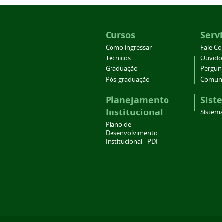
Cursos
Serv
Como ingressar
Fale C
Técnicos
Ouvido
Graduação
Pergun
Pós-graduação
Comuni
Planejamento
Sist
Institucional
Sistema
Plano de
Desenvolvimento
Institucional - PDI