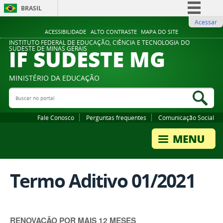
BRASIL
Acessar
Simplifique!
ACESSIBILIDADE
ALTO CONTRASTE
MAPA DO SITE
Comunica BR
INSTITUTO FEDERAL DE EDUCAÇÃO, CIÊNCIA E TECNOLOGIA DO
IF SUDESTE MG
SUDESTE DE MINAS GERAIS
Participe
Acesso à informação
MINISTÉRIO DA EDUCAÇÃO
Legislação
Buscar no portal
Bus
Canais
Fale Conosco
Perguntas frequentes
Comunicação Social
Termo Aditivo 01/2021
RENOVAÇÃO POR MAIS 12 MESES