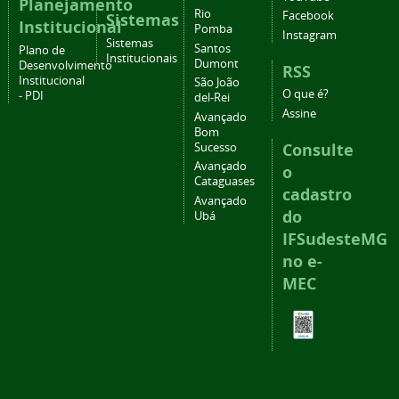
Planejamento
Rio
Facebook
Sistemas
Institucional
Pomba
Instagram
Sistemas
Santos
Plano de
Institucionais
Dumont
Desenvolvimento
RSS
Institucional
São João
O que é?
- PDI
del-Rei
Assine
Avançado
Bom
Consulte
Sucesso
Avançado
o
Cataguases
cadastro
Avançado
do
Ubá
IFSudesteMG
no e-
MEC