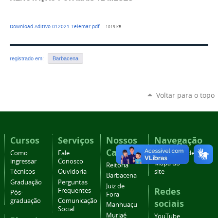
Download Aditivo 012021-Telemar.pdf
— 1013 KB
registrado em:
Barbacena
Voltar para o topo
Cursos
Serviços
Nossos
Navegação
Campi
Como
Fale
Acessibilidade
ingressar
Conosco
Mapa do
Reitoria
Técnicos
Ouvidoria
site
Barbacena
Graduação
Perguntas
Juiz de
Redes
Frequentes
Pós-
Fora
graduação
Comunicação
sociais
Manhuaçu
Social
Muriaé
YouTube