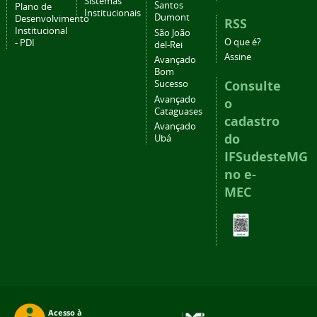
Sistemas
Santos
Plano de
Institucionais
Dumont
Desenvolvimento
RSS
Institucional
São João
O que é?
- PDI
del-Rei
Assine
Avançado
Bom
Consulte
Sucesso
Avançado
o
Cataguases
cadastro
Avançado
do
Ubá
IFSudesteMG
no e-
MEC