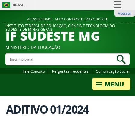
BRASIL
Acessar
Simplifique!
ACESSIBILIDADE
ALTO CONTRASTE
MAPA DO SITE
Comunica BR
INSTITUTO FEDERAL DE EDUCAÇÃO, CIÊNCIA E TECNOLOGIA DO
IF SUDESTE MG
SUDESTE DE MINAS GERAIS
Participe
Acesso à informação
MINISTÉRIO DA EDUCAÇÃO
Legislação
Buscar no portal
Bus
Canais
Fale Conosco
Perguntas frequentes
Comunicação Social
ADITIVO 01/2024