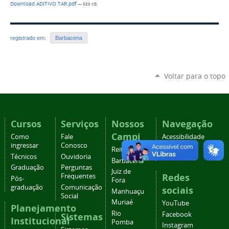
Download ADITIVO TAR.pdf
— 986 KB
registrado em:
Barbacena
Voltar para o topo
Cursos
Serviços
Nossos
Navegação
Campi
Como
Fale
Acessibilidade
ingressar
Conosco
Mapa do
Reitoria
Técnicos
Ouvidoria
site
Barbacena
Graduação
Perguntas
Juiz de
Redes
Frequentes
Pós-
Fora
graduação
Comunicação
sociais
Manhuaçu
Social
Muriaé
YouTube
Planejamento
Rio
Facebook
Sistemas
Institucional
Pomba
Instagram