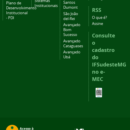
Sistemas
Santos
Plano de
Institucionais
Dumont
Desenvolvimento
RSS
Institucional
São João
O que é?
- PDI
del-Rei
Assine
Avançado
Bom
Consulte
Sucesso
Avançado
o
Cataguases
cadastro
Avançado
do
Ubá
IFSudesteMG
no e-
MEC