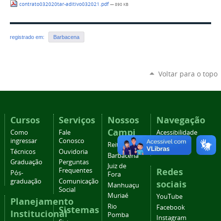
contrato032020tar-aditivo032021.pdf
— 890 KB
registrado em:
Barbacena
Voltar para o topo
Cursos
Serviços
Nossos
Navegação
Campi
Como
Fale
Acessibilidade
ingressar
Conosco
Mapa do
Reitoria
Técnicos
Ouvidoria
site
Barbacena
Graduação
Perguntas
Juiz de
Redes
Frequentes
Pós-
Fora
graduação
Comunicação
sociais
Manhuaçu
Social
Muriaé
YouTube
Planejamento
Rio
Facebook
Sistemas
Institucional
Pomba
Instagram