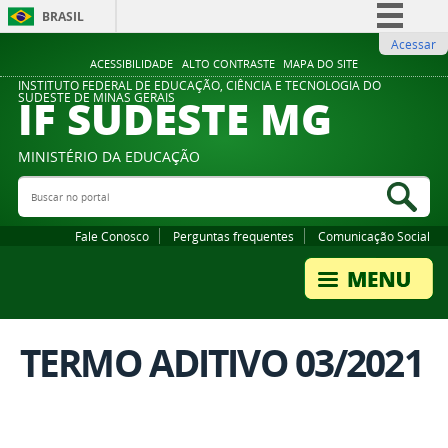
BRASIL
Acessar
Simplifique!
ACESSIBILIDADE
ALTO CONTRASTE
MAPA DO SITE
Comunica BR
INSTITUTO FEDERAL DE EDUCAÇÃO, CIÊNCIA E TECNOLOGIA DO
IF SUDESTE MG
SUDESTE DE MINAS GERAIS
Participe
Acesso à informação
MINISTÉRIO DA EDUCAÇÃO
Legislação
Buscar no portal
Bus
Canais
Fale Conosco
Perguntas frequentes
Comunicação Social
TERMO ADITIVO 03/2021