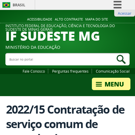
BRASIL
Acessar
Simplifique!
ACESSIBILIDADE
ALTO CONTRASTE
MAPA DO SITE
Comunica BR
INSTITUTO FEDERAL DE EDUCAÇÃO, CIÊNCIA E TECNOLOGIA DO
IF SUDESTE MG
SUDESTE DE MINAS GERAIS
Participe
Acesso à informação
MINISTÉRIO DA EDUCAÇÃO
Legislação
Buscar no portal
Bus
Canais
Fale Conosco
Perguntas frequentes
Comunicação Social
2022/15 Contratação de
serviço comum de