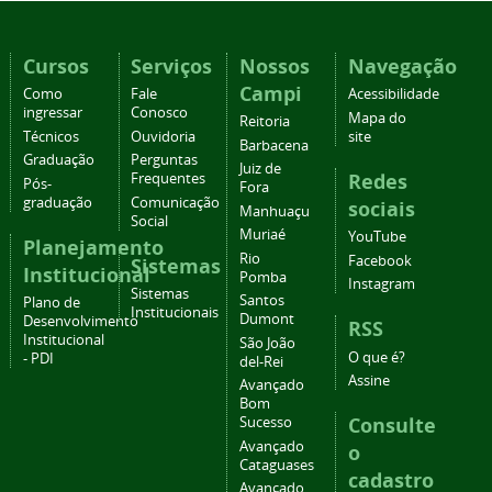
Cursos
Serviços
Nossos
Navegação
Campi
Como
Fale
Acessibilidade
ingressar
Conosco
Mapa do
Reitoria
Técnicos
Ouvidoria
site
Barbacena
Graduação
Perguntas
Juiz de
Redes
Frequentes
Pós-
Fora
graduação
Comunicação
sociais
Manhuaçu
Social
Muriaé
YouTube
Planejamento
Rio
Facebook
Sistemas
Institucional
Pomba
Instagram
Sistemas
Santos
Plano de
Institucionais
Dumont
Desenvolvimento
RSS
Institucional
São João
O que é?
- PDI
del-Rei
Assine
Avançado
Bom
Consulte
Sucesso
Avançado
o
Cataguases
cadastro
Avançado