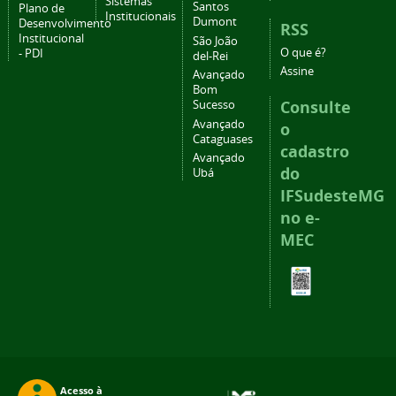
Sistemas
Santos
Plano de
Institucionais
Dumont
Desenvolvimento
RSS
Institucional
São João
O que é?
- PDI
del-Rei
Assine
Avançado
Bom
Consulte
Sucesso
Avançado
o
Cataguases
cadastro
Avançado
do
Ubá
IFSudesteMG
no e-
MEC