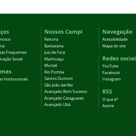
iços
Nossos Campi
Navegação
onosco
Reitoria
Acessibilidade
ria
Barbacena
Mapa do site
tas Frequentes
Juiz de Fora
Redes sociai
cação Social
Manhuaçu
Muriaé
YouTube
emas
Rio Pomba
Facebook
Santos Dumont
s Institucionais
Instagram
São João del-Rei
RSS
Avançado Bom Sucesso
Avançado Cataguases
O que é?
Avançado Ubá
Assine