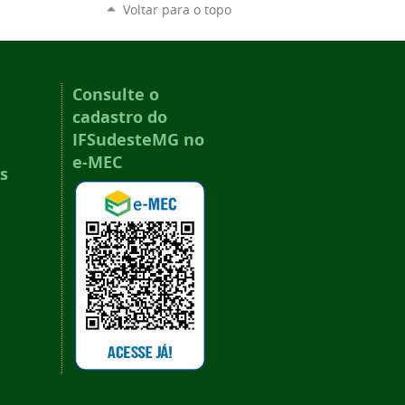
Voltar para o topo
Consulte o
cadastro do
IFSudesteMG no
e-MEC
s