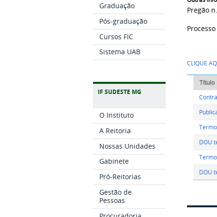
Graduação
Pregão n
Pós-graduação
Processo
Cursos FIC
Sistema UAB
​CLIQUE 
Título
IF SUDESTE MG
Contr
Public
O Instituto
Termo 
A Reitoria
DOU t
Nossas Unidades
Termo 
Gabinete
DOU t
Pró-Reitorias
Gestão de
Pessoas
Procuradoria