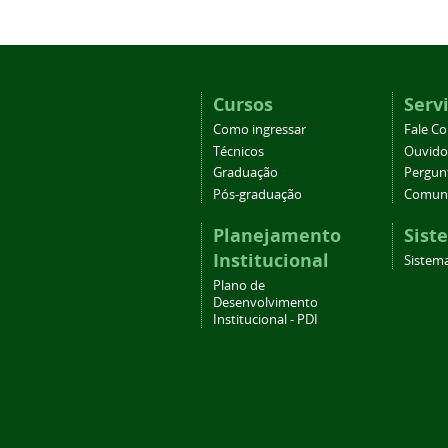
Cursos
Serv
Como ingressar
Fale C
Técnicos
Ouvido
Graduação
Pergun
Pós-graduação
Comuni
Planejamento
Sist
Institucional
Sistema
Plano de
Desenvolvimento
Institucional - PDI