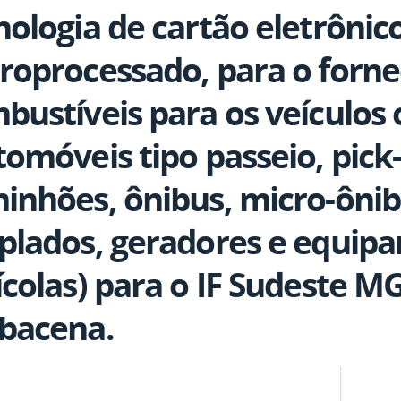
nologia de cartão eletrônic
roprocessado, para o forn
bustíveis para os veículos o
tomóveis tipo passeio, pick-
inhões, ônibus, micro-ônibu
plados, geradores e equip
ícolas) para o IF Sudeste 
bacena.