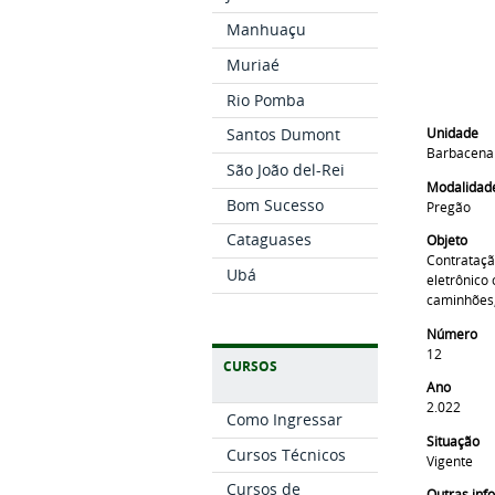
Manhuaçu
Muriaé
Rio Pomba
Santos Dumont
Unidade
Barbacena
São João del-Rei
Modalidade
Bom Sucesso
Pregão
Cataguases
Objeto
Contrataçã
Ubá
eletrônico 
caminhões,
Número
12
CURSOS
Ano
2.022
Como Ingressar
Situação
Cursos Técnicos
Vigente
Cursos de
Outras in