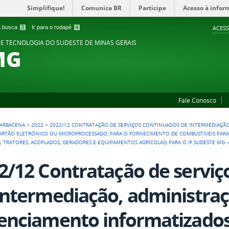
Simplifique!
Comunica BR
Participe
Acesso à infor
 a busca
3
Ir para o rodapé
4
ACESS
 E TECNOLOGIA DO SUDESTE DE MINAS GERAIS
MG
Fale Conosco
ARBACENA
>
2022
>
2022/12 CONTRATAÇÃO DE SERVIÇOS CONTINUADOS DE INTERMEDIAÇÃ
ARTÃO ELETRÔNICO OU MICROPROCESSADO, PARA O FORNECIMENTO DE COMBUSTÍVEIS PARA OS
US, TRATORES, ACOPLADOS, GERADORES E EQUIPAMENTOS AGRÍCOLAS) PARA O IF SUDESTE MG 
2/12 Contratação de serviç
intermediação, administraç
enciamento informatizados,