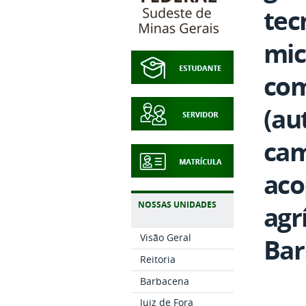
tec
mic
com
(au
cam
aco
NOSSAS UNIDADES
agr
Visão Geral
Bar
Reitoria
Barbacena
Juiz de Fora