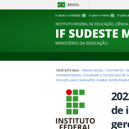
BRASIL
Ir para o conteúdo
1
Ir para o menu
2
Ir para
INSTITUTO FEDERAL DE EDUCAÇÃO, CIÊNCIA
IF SUDESTE 
MINISTÉRIO DA EDUCAÇÃO
VOCÊ ESTÁ AQUI:
PÁGINA INICIAL
>
CONTRATOS
>
B
INFORMATIZADOS, UTILIZANDO A TECNOLOGIA DE C
PICK-UPS, VANS, CAMINHÕES, ÔNIBUS, MICRO-ÔNIB
202
de 
ger