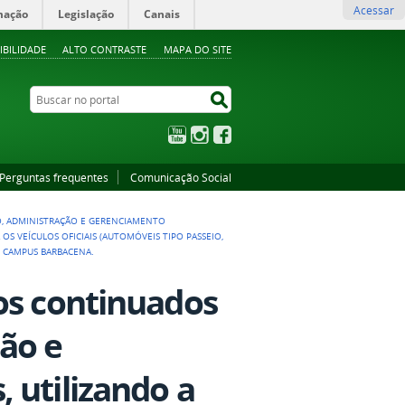
Acessar
mação
Legislação
Canais
IBILIDADE
ALTO CONTRASTE
MAPA DO SITE
Buscar no portal
Buscar no portal
YouTube
Instagram
Facebook
Perguntas frequentes
Comunicação Social
O, ADMINISTRAÇÃO E GERENCIAMENTO
 VEÍCULOS OFICIAIS (AUTOMÓVEIS TIPO PASSEIO,
– CAMPUS BARBACENA.
os continuados
ão e
 utilizando a