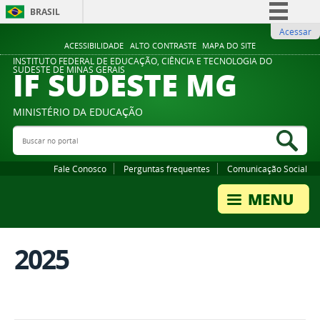
BRASIL
Acessar
Simplifique!
ACESSIBILIDADE
ALTO CONTRASTE
MAPA DO SITE
Comunica BR
INSTITUTO FEDERAL DE EDUCAÇÃO, CIÊNCIA E TECNOLOGIA DO
IF SUDESTE MG
SUDESTE DE MINAS GERAIS
Participe
Acesso à informação
MINISTÉRIO DA EDUCAÇÃO
Legislação
Buscar no portal
Bus
Canais
Fale Conosco
Perguntas frequentes
Comunicação Social
2025