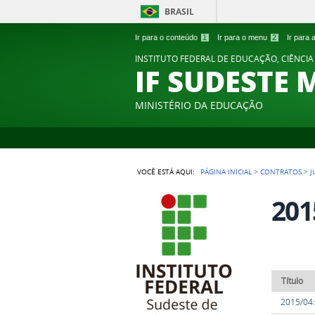
BRASIL
Ir para o conteúdo
1
Ir para o menu
2
Ir para
INSTITUTO FEDERAL DE EDUCAÇÃO, CIÊNCIA
IF SUDESTE 
MINISTÉRIO DA EDUCAÇÃO
VOCÊ ESTÁ AQUI:
PÁGINA INICIAL
>
CONTRATOS
>
J
201
Título
2015/04: