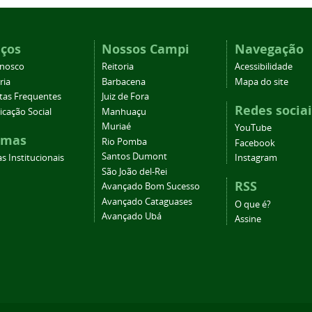
iços
Nossos Campi
Navegação
onosco
Reitoria
Acessibilidade
ria
Barbacena
Mapa do site
tas Frequentes
Juiz de Fora
Redes sociai
cação Social
Manhuaçu
Muriaé
YouTube
emas
Rio Pomba
Facebook
Santos Dumont
s Institucionais
Instagram
São João del-Rei
RSS
Avançado Bom Sucesso
Avançado Cataguases
O que é?
Avançado Ubá
Assine