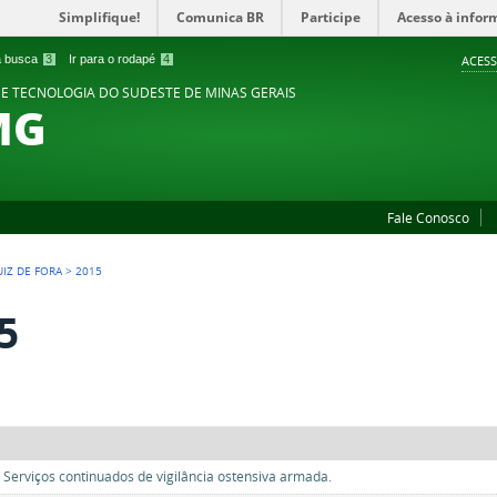
Simplifique!
Comunica BR
Participe
Acesso à infor
 a busca
3
Ir para o rodapé
4
ACESS
 E TECNOLOGIA DO SUDESTE DE MINAS GERAIS
MG
Fale Conosco
UIZ DE FORA
>
2015
5
 Serviços continuados de vigilância ostensiva armada.