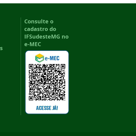
Consulte o
cadastro do
IFSudesteMG no
e-MEC
s