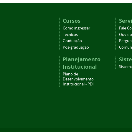
Cursos
Serv
Como ingressar
Fale C
Técnicos
Ouvido
Graduação
Pergun
Pós-graduação
Comuni
Planejamento
Sist
Institucional
Sistema
Plano de
Desenvolvimento
Institucional - PDI