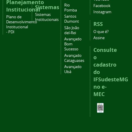
Planejamento
Rio
Facebook
Sistemas
Institucional
Pomba
Instagram
Sistemas
Santos
Plano de
Institucionais
Dumont
Desenvolvimento
RSS
Institucional
São João
O que é?
- PDI
del-Rei
Assine
Avançado
Bom
Consulte
Sucesso
Avançado
o
Cataguases
cadastro
Avançado
do
Ubá
IFSudesteMG
no e-
MEC