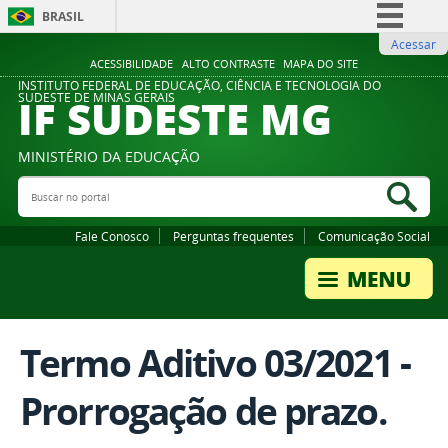
BRASIL
Acessar
Simplifique!
ACESSIBILIDADE
ALTO CONTRASTE
MAPA DO SITE
Comunica BR
INSTITUTO FEDERAL DE EDUCAÇÃO, CIÊNCIA E TECNOLOGIA DO
IF SUDESTE MG
SUDESTE DE MINAS GERAIS
Participe
Acesso à informação
MINISTÉRIO DA EDUCAÇÃO
Legislação
Buscar no portal
Bus
Canais
Fale Conosco
Perguntas frequentes
Comunicação Social
Termo Aditivo 03/2021 -
Prorrogação de prazo.