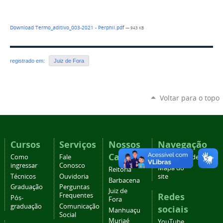
Download Termo_aditivo_003-2021 - Perphil.pdf
— 943 KB
registrado em:
Juiz de Fora
Voltar para o topo
Cursos
Serviços
Nossos
Navegação
Campi
Como
Fale
Acessibilidade
ingressar
Conosco
Mapa do
Reitoria
Técnicos
Ouvidoria
site
Barbacena
Graduação
Perguntas
Juiz de
Redes
Frequentes
Pós-
Fora
graduação
Comunicação
sociais
Manhuaçu
Social
Muriaé
YouTube