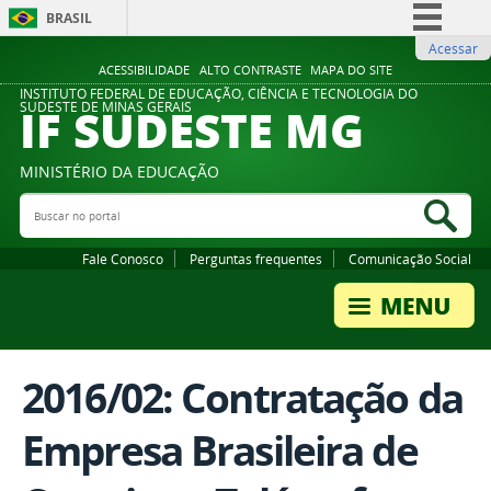
BRASIL
Acessar
Simplifique!
ACESSIBILIDADE
ALTO CONTRASTE
MAPA DO SITE
Comunica BR
INSTITUTO FEDERAL DE EDUCAÇÃO, CIÊNCIA E TECNOLOGIA DO
IF SUDESTE MG
SUDESTE DE MINAS GERAIS
Participe
Acesso à informação
MINISTÉRIO DA EDUCAÇÃO
Legislação
Buscar no portal
Bus
Canais
Fale Conosco
Perguntas frequentes
Comunicação Social
2016/02: Contratação da
Empresa Brasileira de