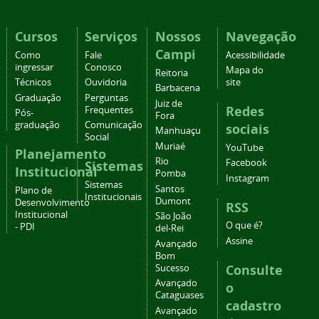
Cursos
Serviços
Nossos
Navegação
Campi
Como
Fale
Acessibilidade
ingressar
Conosco
Mapa do
Reitoria
Técnicos
Ouvidoria
site
Barbacena
Graduação
Perguntas
Juiz de
Redes
Frequentes
Pós-
Fora
graduação
Comunicação
sociais
Manhuaçu
Social
Muriaé
YouTube
Planejamento
Rio
Facebook
Sistemas
Institucional
Pomba
Instagram
Sistemas
Santos
Plano de
Institucionais
Dumont
Desenvolvimento
RSS
Institucional
São João
O que é?
- PDI
del-Rei
Assine
Avançado
Bom
Consulte
Sucesso
Avançado
o
Cataguases
cadastro
Avançado