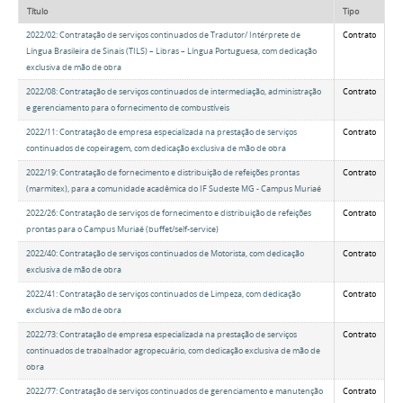
Título
Tipo
2022/02: Contratação de serviços continuados de Tradutor/ Intérprete de
Contrato
Língua Brasileira de Sinais (TILS) – Libras – Língua Portuguesa, com dedicação
exclusiva de mão de obra
2022/08: Contratação de serviços continuados de intermediação, administração
Contrato
e gerenciamento para o fornecimento de combustíveis
2022/11: Contratação de empresa especializada na prestação de serviços
Contrato
continuados de copeiragem, com dedicação exclusiva de mão de obra
2022/19: Contratação de fornecimento e distribuição de refeições prontas
Contrato
(marmitex), para a comunidade acadêmica do IF Sudeste MG - Campus Muriaé
2022/26: Contratação de serviços de fornecimento e distribuição de refeições
Contrato
prontas para o Campus Muriaé (buffet/self-service)
2022/40: Contratação de serviços continuados de Motorista, com dedicação
Contrato
exclusiva de mão de obra
2022/41: Contratação de serviços continuados de Limpeza, com dedicação
Contrato
exclusiva de mão de obra
2022/73: Contratação de empresa especializada na prestação de serviços
Contrato
continuados de trabalhador agropecuário, com dedicação exclusiva de mão de
obra
2022/77: Contratação de serviços continuados de gerenciamento e manutenção
Contrato