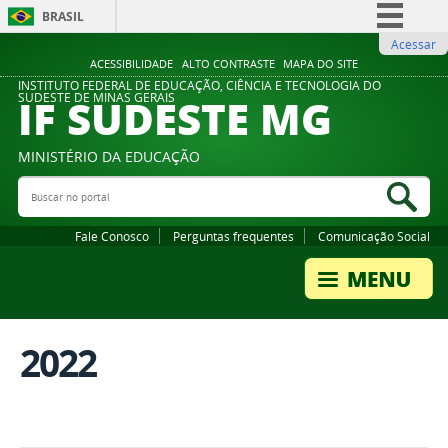
BRASIL
Acessar
Simplifique!
ACESSIBILIDADE
ALTO CONTRASTE
MAPA DO SITE
Comunica BR
INSTITUTO FEDERAL DE EDUCAÇÃO, CIÊNCIA E TECNOLOGIA DO
IF SUDESTE MG
SUDESTE DE MINAS GERAIS
Participe
Acesso à informação
MINISTÉRIO DA EDUCAÇÃO
Legislação
Buscar no portal
Bus
Canais
Fale Conosco
Perguntas frequentes
Comunicação Social
2022