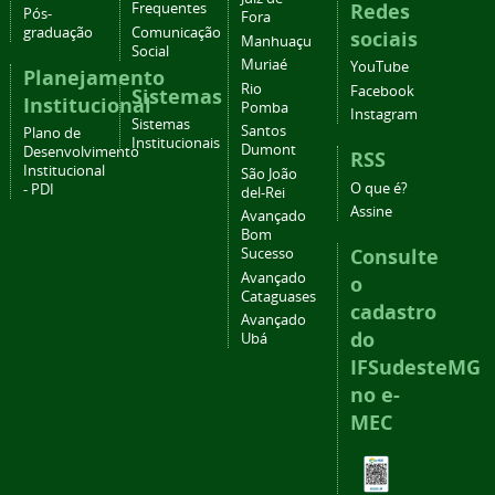
Redes
Frequentes
Pós-
Fora
graduação
Comunicação
sociais
Manhuaçu
Social
Muriaé
YouTube
Planejamento
Rio
Facebook
Sistemas
Institucional
Pomba
Instagram
Sistemas
Santos
Plano de
Institucionais
Dumont
Desenvolvimento
RSS
Institucional
São João
O que é?
- PDI
del-Rei
Assine
Avançado
Bom
Consulte
Sucesso
Avançado
o
Cataguases
cadastro
Avançado
do
Ubá
IFSudesteMG
no e-
MEC