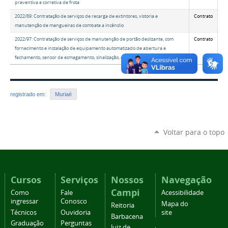
preventiva e corretiva de frota
2022/89: Contratação de serviços de recarga de extintores, vistoria e
Contrato
manutenção de mangueiras de combate a incêndio
2022/97: Contratação de serviços de manutenção de portão deslizante, com
Contrato
fornecimento e instalação de equipamento automatizado de abertura e
fechamento, sensor de esmagamento, sinalização, dentre outros
registrado em:
Muriaé
Voltar para o topo
Cursos
Serviços
Nossos
Navegação
Campi
Como
Fale
Acessibilidade
ingressar
Conosco
Mapa do
Reitoria
Técnicos
Ouvidoria
site
Barbacena
Graduação
Perguntas
Juiz de