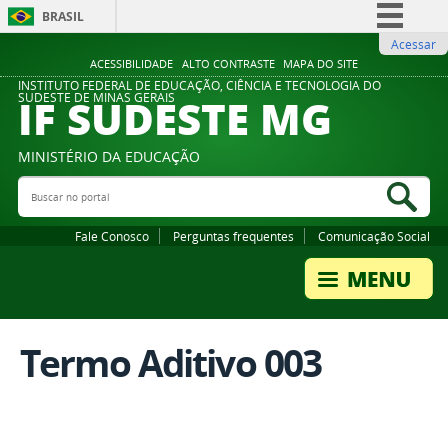
BRASIL
Acessar
Simplifique!
ACESSIBILIDADE
ALTO CONTRASTE
MAPA DO SITE
Comunica BR
INSTITUTO FEDERAL DE EDUCAÇÃO, CIÊNCIA E TECNOLOGIA DO
IF SUDESTE MG
SUDESTE DE MINAS GERAIS
Participe
Acesso à informação
MINISTÉRIO DA EDUCAÇÃO
Legislação
Buscar no portal
Bus
Canais
Fale Conosco
Perguntas frequentes
Comunicação Social
Termo Aditivo 003