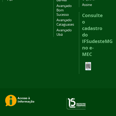
del-Rei
Assine
Avançado
Bom
Consulte
Sucesso
Avançado
o
Cataguases
cadastro
Avançado
do
Ubá
IFSudesteMG
no e-
MEC