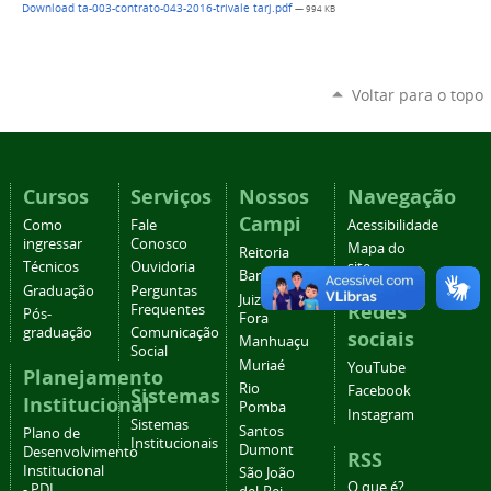
Download ta-003-contrato-043-2016-trivale tarj.pdf
— 994 KB
Voltar para o topo
Cursos
Serviços
Nossos
Navegação
Campi
Como
Fale
Acessibilidade
ingressar
Conosco
Mapa do
Reitoria
Técnicos
Ouvidoria
site
Barbacena
Graduação
Perguntas
Juiz de
Redes
Frequentes
Pós-
Fora
graduação
Comunicação
sociais
Manhuaçu
Social
Muriaé
YouTube
Planejamento
Rio
Facebook
Sistemas
Institucional
Pomba
Instagram
Sistemas
Santos
Plano de
Institucionais
Dumont
Desenvolvimento
RSS
Institucional
São João
O que é?
- PDI