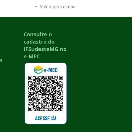
Voltar para o topo
Consulte o
cadastro do
IFSudesteMG no
e-MEC
s