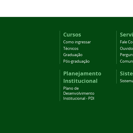
Cursos
Serv
Como ingressar
Fale C
Técnicos
Ouvido
Graduação
Pergun
Pós-graduação
Comuni
Planejamento
Sist
Institucional
Sistema
Plano de
Desenvolvimento
Institucional - PDI