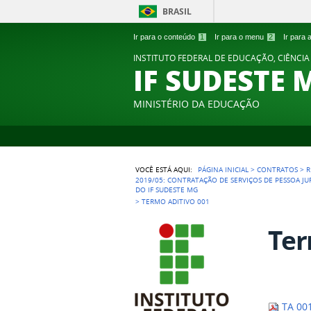
BRASIL
Ir para o conteúdo
1
Ir para o menu
2
Ir para
INSTITUTO FEDERAL DE EDUCAÇÃO, CIÊNCIA
IF SUDESTE 
MINISTÉRIO DA EDUCAÇÃO
VOCÊ ESTÁ AQUI:
PÁGINA INICIAL
>
CONTRATOS
>
R
2019/05: CONTRATAÇÃO DE SERVIÇOS DE PESSOA JUR
DO IF SUDESTE MG
>
TERMO ADITIVO 001
Ter
TA 00