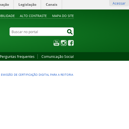
Acessar
mação
Legislação
Canais
IBILIDADE
ALTO CONTRASTE
MAPA DO SITE
Buscar no portal
Buscar no portal
YouTube
Instagram
Facebook
Perguntas frequentes
Comunicação Social
EMISSÃO DE CERTIFICAÇÃO DIGITAL PARA A REITORIA