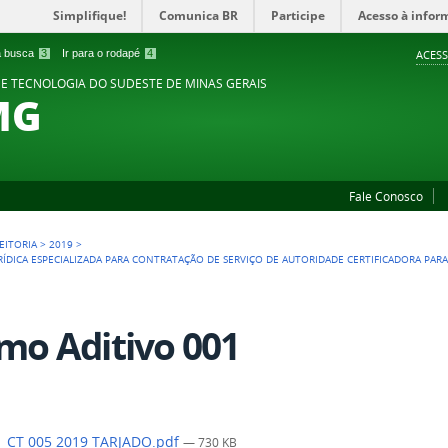
Simplifique!
Comunica BR
Participe
Acesso à infor
 a busca
3
Ir para o rodapé
4
ACESS
 E TECNOLOGIA DO SUDESTE DE MINAS GERAIS
MG
Fale Conosco
EITORIA
>
2019
>
ÍDICA ESPECIALIZADA PARA CONTRATAÇÃO DE SERVIÇO DE AUTORIDADE CERTIFICADORA PARA 
mo Aditivo 001
1 CT 005 2019 TARJADO.pdf
— 730 KB