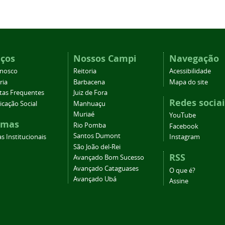
iços
Nossos Campi
Navegação
onosco
Reitoria
Acessibilidade
ria
Barbacena
Mapa do site
tas Frequentes
Juiz de Fora
Redes sociai
cação Social
Manhuaçu
Muriaé
YouTube
emas
Rio Pomba
Facebook
Santos Dumont
s Institucionais
Instagram
São João del-Rei
RSS
Avançado Bom Sucesso
Avançado Cataguases
O que é?
Avançado Ubá
Assine