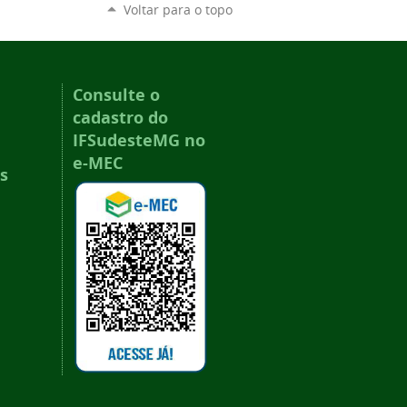
Voltar para o topo
Consulte o
cadastro do
IFSudesteMG no
e-MEC
s