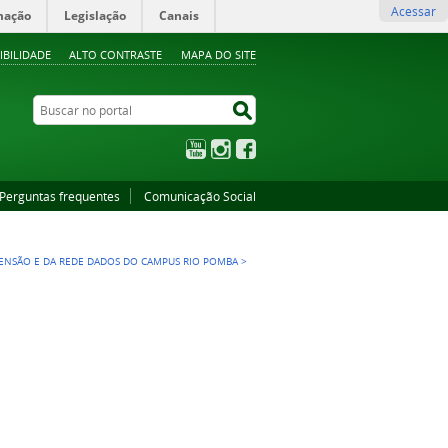
Acessar
mação
Legislação
Canais
IBILIDADE
ALTO CONTRASTE
MAPA DO SITE
Buscar no portal
Buscar no portal
YouTube
Instagram
Facebook
Perguntas frequentes
Comunicação Social
TENSÃO E DA REDE DADOS DO CAMPUS RIO POMBA
>