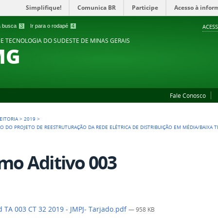
Simplifique!
Comunica BR
Participe
Acesso à infor
 a busca
3
Ir para o rodapé
4
ACESS
 E TECNOLOGIA DO SUDESTE DE MINAS GERAIS
MG
Fale Conosco
EITORIA
>
2019
>
O DO PROJETO DE REESTRUTURAÇÃO DA REDE ELÉTRICA DE DISTRIBUIÇÃO EM MÉDIA/BAIXA 
mo Aditivo 003
 TA 003 CT 32 2019 - JMPJ- Tarjado.pdf
— 958 KB