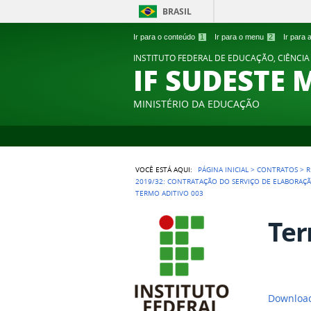
BRASIL
Ir para o conteúdo
1
Ir para o menu
2
Ir para
INSTITUTO FEDERAL DE EDUCAÇÃO, CIÊNCIA
IF SUDESTE 
MINISTÉRIO DA EDUCAÇÃO
VOCÊ ESTÁ AQUI:
PÁGINA INICIAL
>
CONTRATOS
>
R
2019/32: CONTRATAÇÃO DO SERVIÇO DE ELABORAÇÃ
TERMO ADITIVO 003
Ter
Download