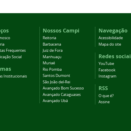
iços
Nossos Campi
Navegação
onosco
Reitoria
Acessibilidade
ria
Barbacena
Mapa do site
tas Frequentes
Juiz de Fora
Redes sociai
cação Social
Manhuaçu
Muriaé
YouTube
emas
Rio Pomba
Facebook
Santos Dumont
s Institucionais
Instagram
São João del-Rei
RSS
Avançado Bom Sucesso
Avançado Cataguases
O que é?
Avançado Ubá
Assine