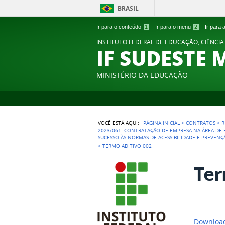
BRASIL
Ir para o conteúdo
1
Ir para o menu
2
Ir para
INSTITUTO FEDERAL DE EDUCAÇÃO, CIÊNCIA
IF SUDESTE 
MINISTÉRIO DA EDUCAÇÃO
VOCÊ ESTÁ AQUI:
PÁGINA INICIAL
>
CONTRATOS
>
R
2023/061: CONTRATAÇÃO DE EMPRESA NA ÁREA DE
SUCESSO ÀS NORMAS DE ACESSIBILIDADE E PREVEN
>
TERMO ADITIVO 002
Ter
Download