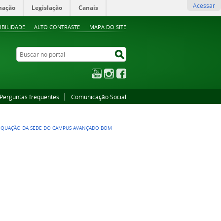
Acessar
mação
Legislação
Canais
IBILIDADE
ALTO CONTRASTE
MAPA DO SITE
Buscar no portal
Buscar no portal
YouTube
Instagram
Facebook
Perguntas frequentes
Comunicação Social
DEQUAÇÃO DA SEDE DO CAMPUS AVANÇADO BOM