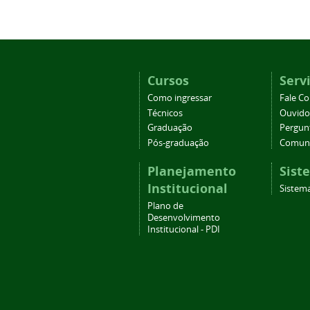
Cursos
Serv
Como ingressar
Fale C
Técnicos
Ouvido
Graduação
Pergun
Pós-graduação
Comuni
Planejamento
Sist
Institucional
Sistema
Plano de
Desenvolvimento
Institucional - PDI