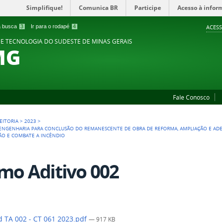
Simplifique!
Comunica BR
Participe
Acesso à infor
 a busca
3
Ir para o rodapé
4
ACESS
 E TECNOLOGIA DO SUDESTE DE MINAS GERAIS
MG
Fale Conosco
EITORIA
>
2023
>
 ENGENHARIA PARA CONCLUSÃO DO REMANESCENTE DE OBRA DE REFORMA, AMPLIAÇÃO E A
ÇÃO E COMBATE A INCÊNDIO
mo Aditivo 002
 TA 002 - CT 061 2023.pdf
— 917 KB