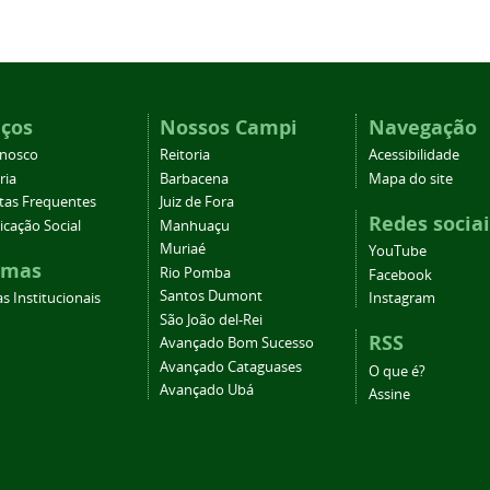
iços
Nossos Campi
Navegação
onosco
Reitoria
Acessibilidade
ria
Barbacena
Mapa do site
tas Frequentes
Juiz de Fora
Redes sociai
cação Social
Manhuaçu
Muriaé
YouTube
emas
Rio Pomba
Facebook
Santos Dumont
s Institucionais
Instagram
São João del-Rei
RSS
Avançado Bom Sucesso
Avançado Cataguases
O que é?
Avançado Ubá
Assine