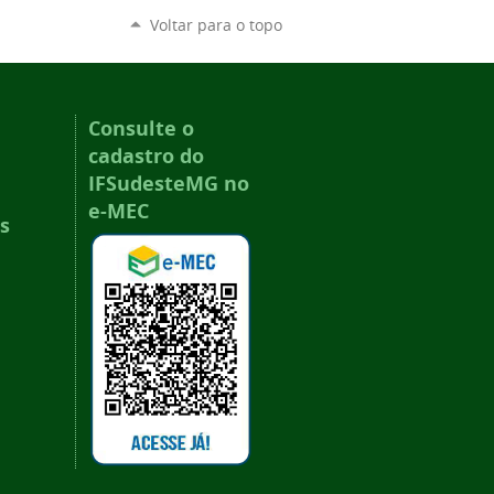
Voltar para o topo
Consulte o
cadastro do
IFSudesteMG no
e-MEC
s