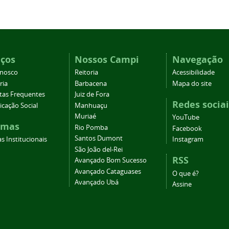
iços
Nossos Campi
Navegação
onosco
Reitoria
Acessibilidade
ria
Barbacena
Mapa do site
tas Frequentes
Juiz de Fora
Redes sociai
cação Social
Manhuaçu
Muriaé
YouTube
emas
Rio Pomba
Facebook
Santos Dumont
s Institucionais
Instagram
São João del-Rei
RSS
Avançado Bom Sucesso
Avançado Cataguases
O que é?
Avançado Ubá
Assine