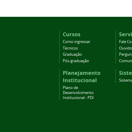
Cursos
Serv
Como ingressar
Fale C
Técnicos
Ouvido
Graduação
Pergun
Pós-graduação
Comuni
Planejamento
Sist
Institucional
Sistema
Plano de
Desenvolvimento
Institucional - PDI