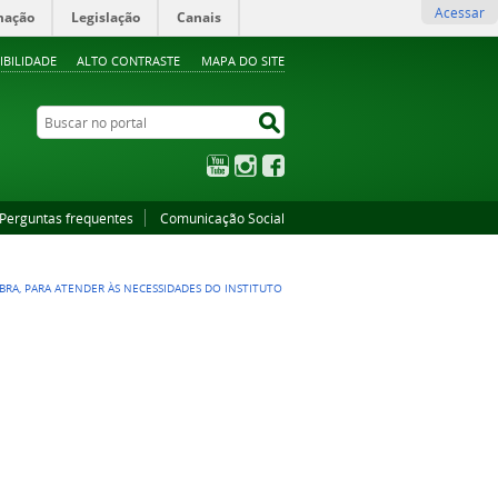
Acessar
mação
Legislação
Canais
IBILIDADE
ALTO CONTRASTE
MAPA DO SITE
Buscar no portal
Buscar no portal
YouTube
Instagram
Facebook
Perguntas frequentes
Comunicação Social
RA, PARA ATENDER ÀS NECESSIDADES DO INSTITUTO