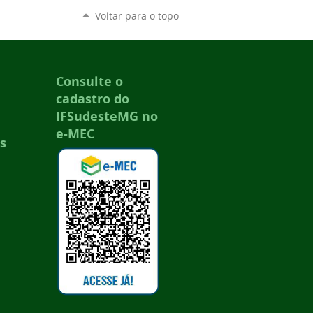
Voltar para o topo
Consulte o
cadastro do
IFSudesteMG no
e-MEC
s