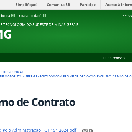
Simplifique!
Comunica BR
Participe
Acesso à infor
 a busca
3
Ir para o rodapé
4
ACESS
 E TECNOLOGIA DO SUDESTE DE MINAS GERAIS
MG
Fale Conosco
EITORIA
>
2024
>
DE MOTORISTA, A SEREM EXECUTADOS COM REGIME DE DEDICAÇÃO EXCLUSIVA DE MÃO DE OB
mo de Contrato
 Polo Administração - CT 154 2024.pdf
— 303 KB