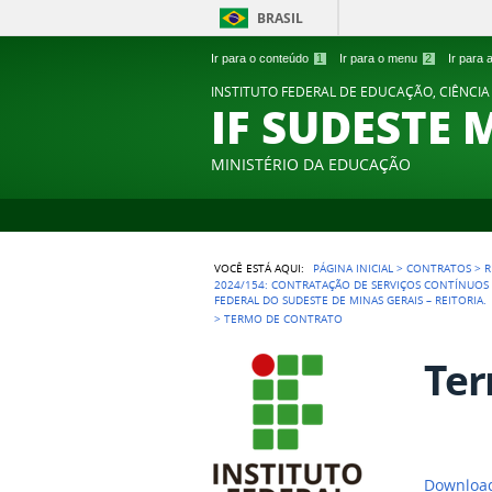
BRASIL
Ir para o conteúdo
1
Ir para o menu
2
Ir para
INSTITUTO FEDERAL DE EDUCAÇÃO, CIÊNCIA
IF SUDESTE 
MINISTÉRIO DA EDUCAÇÃO
VOCÊ ESTÁ AQUI:
PÁGINA INICIAL
>
CONTRATOS
>
R
2024/154: CONTRATAÇÃO DE SERVIÇOS CONTÍNUOS 
FEDERAL DO SUDESTE DE MINAS GERAIS – REITORIA.
>
TERMO DE CONTRATO
Ter
Download