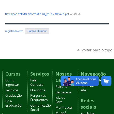
Download TERMO CONTRATO 09_2016 - TRIVALE.pdf
— 1686 KB
registrado em:
Santos Dumont
Voltar para o topo
Cursos
Serviços
Nossos
Navegação
Campi
Como
Fale
Acessibilidade
ingressar
Conosco
Mapa do
Reitoria
Técnicos
Ouvidoria
site
Barbacena
Graduação
Perguntas
Juiz de
Redes
Frequentes
Pós-
Fora
graduação
Comunicação
sociais
Manhuaçu
Social
Muriaé
YouTube