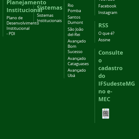
Planejamento
Rio
Facebook
Sistemas
Institucional
Pomba
Instagram
Sistemas
Santos
Plano de
Institucionais
Dumont
Desenvolvimento
RSS
Institucional
São João
O que é?
- PDI
del-Rei
Assine
Avançado
Bom
Consulte
Sucesso
Avançado
o
Cataguases
cadastro
Avançado
do
Ubá
IFSudesteMG
no e-
MEC