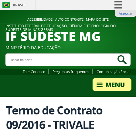
BRASIL
Acessar
Simplifique!
ACESSIBILIDADE
ALTO CONTRASTE
MAPA DO SITE
Comunica BR
INSTITUTO FEDERAL DE EDUCAÇÃO, CIÊNCIA E TECNOLOGIA DO
IF SUDESTE MG
SUDESTE DE MINAS GERAIS
Participe
Acesso à informação
MINISTÉRIO DA EDUCAÇÃO
Legislação
Buscar no portal
Bus
Canais
Fale Conosco
Perguntas frequentes
Comunicação Social
Termo de Contrato
09/2016 - TRIVALE