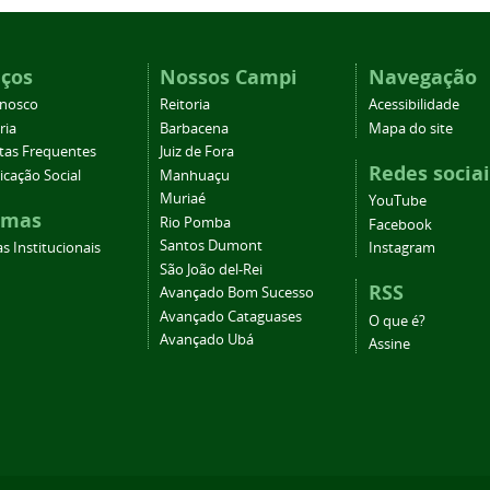
iços
Nossos Campi
Navegação
onosco
Reitoria
Acessibilidade
ria
Barbacena
Mapa do site
tas Frequentes
Juiz de Fora
Redes sociai
cação Social
Manhuaçu
Muriaé
YouTube
emas
Rio Pomba
Facebook
Santos Dumont
s Institucionais
Instagram
São João del-Rei
RSS
Avançado Bom Sucesso
Avançado Cataguases
O que é?
Avançado Ubá
Assine