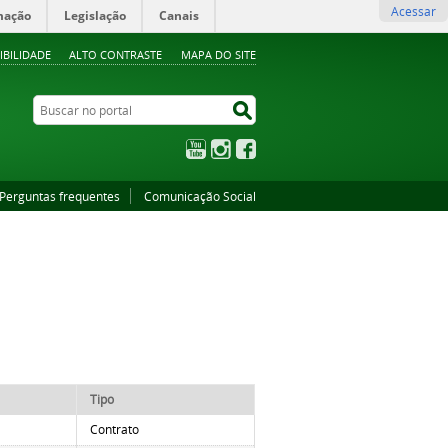
Acessar
mação
Legislação
Canais
IBILIDADE
ALTO CONTRASTE
MAPA DO SITE
Buscar no portal
Buscar no portal
YouTube
Instagram
Facebook
Perguntas frequentes
Comunicação Social
Tipo
Contrato