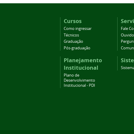
Cursos
Serv
Como ingressar
Fale C
Técnicos
Ouvido
Graduação
Pergun
Pós-graduação
Comuni
Planejamento
Sist
Institucional
Sistema
Plano de
Desenvolvimento
Institucional - PDI