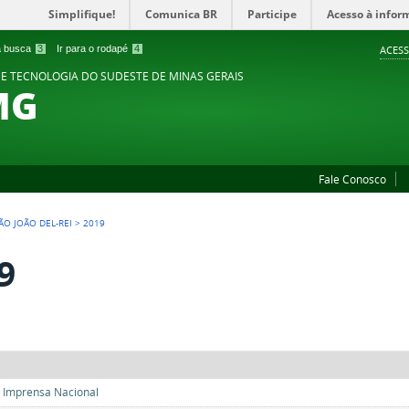
Simplifique!
Comunica BR
Participe
Acesso à infor
 a busca
3
Ir para o rodapé
4
ACESS
 E TECNOLOGIA DO SUDESTE DE MINAS GERAIS
MG
Fale Conosco
ÃO JOÃO DEL-REI
>
2019
9
 Imprensa Nacional