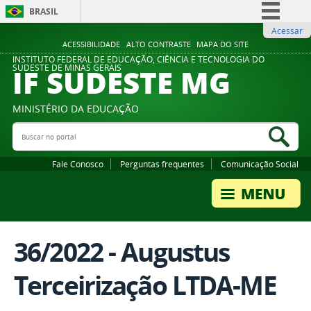
BRASIL
Acessar
Simplifique!
ACESSIBILIDADE
ALTO CONTRASTE
MAPA DO SITE
Comunica BR
INSTITUTO FEDERAL DE EDUCAÇÃO, CIÊNCIA E TECNOLOGIA DO
IF SUDESTE MG
SUDESTE DE MINAS GERAIS
Participe
Acesso à informação
MINISTÉRIO DA EDUCAÇÃO
Legislação
Buscar no portal
Bus
Canais
Fale Conosco
Perguntas frequentes
Comunicação Social
36/2022 - Augustus
Terceirização LTDA-ME