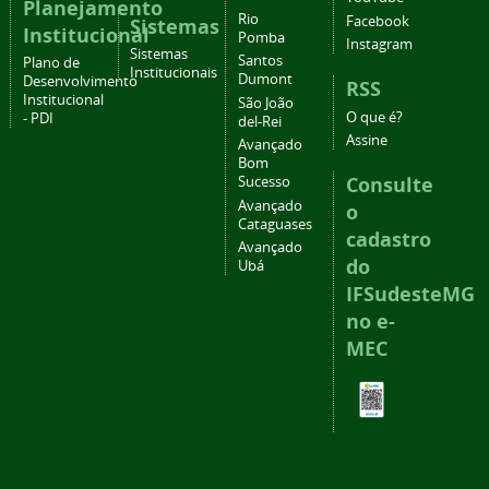
Planejamento
Rio
Facebook
Sistemas
Institucional
Pomba
Instagram
Sistemas
Santos
Plano de
Institucionais
Dumont
Desenvolvimento
RSS
Institucional
São João
O que é?
- PDI
del-Rei
Assine
Avançado
Bom
Consulte
Sucesso
Avançado
o
Cataguases
cadastro
Avançado
do
Ubá
IFSudesteMG
no e-
MEC