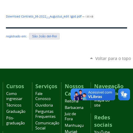
Download Contrato_36-2022_-_Augustus_edit lgpd.pdf
— 135 KB
registrado em:
São João del-Rei
Voltar para o topo
Cursos
Serviços
Nossos
Navegação
Campi
Como
Fale
Acessibilidade
ingressar
Conosco
Mapa do
Reitoria
Técnicos
Ouvidoria
site
Barbacena
Graduação
Perguntas
Juiz de
Redes
Frequentes
Pós-
Fora
graduação
Comunicação
sociais
Manhuaçu
Social
Muriaé
YouTube