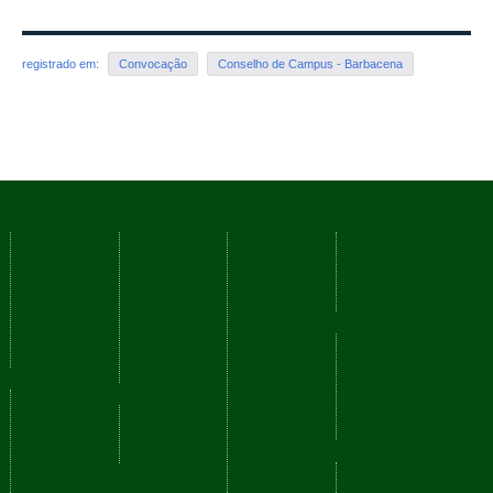
registrado em:
Convocação
Conselho de Campus - Barbacena
Voltar para o topo
Cursos
Serviços
Nossos
Navegação
Campi
Como
Fale
Acessibilidade
ingressar
Conosco
Mapa do
Reitoria
Técnicos
Ouvidoria
site
Barbacena
Graduação
Perguntas
Juiz de
Redes
Frequentes
Pós-
Fora
graduação
Comunicação
sociais
Manhuaçu
Social
Muriaé
YouTube
Planejamento
Rio
Facebook
Sistemas
Institucional
Pomba
Instagram
Sistemas
Santos
Plano de