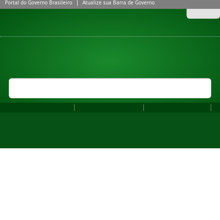
Portal do Governo Brasileiro
Atualize sua Barra de Governo
Acessar
ACESSIBILIDADE
ALTO CONTRASTE
MAPA DO SITE
INSTITUTO FEDERAL DE EDUCAÇÃO, CIÊNCIA E TECNOLOGIA DO
IF SUDESTE MG
SUDESTE DE MINAS GERAIS
MINISTÉRIO DA EDUCAÇÃO
Buscar no portal
Bus
Fale Conosco
Perguntas frequentes
Comunicação Social
PPC_Bacharelado_em_Agr
Download PPC_Bacharelado_em_Agronomia_2023.pdf
— 10198 KB