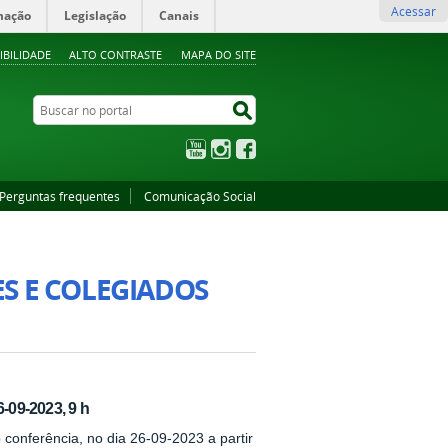
Acessar
mação
Legislação
Canais
IBILIDADE
ALTO CONTRASTE
MAPA DO SITE
Buscar no portal
Buscar no portal
YouTube
Instagram
Facebook
Perguntas frequentes
Comunicação Social
S E COLEGIADOS
09-2023, 9 h
b conferência, no dia 26-09-2023 a partir