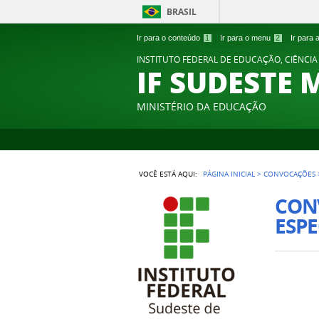
BRASIL
Ir para o conteúdo
1
Ir para o menu
2
Ir para
INSTITUTO FEDERAL DE EDUCAÇÃO, CIÊNCIA
IF SUDESTE 
MINISTÉRIO DA EDUCAÇÃO
VOCÊ ESTÁ AQUI:
PÁGINA INICIAL
>
CONVOCAÇÕES
CON
ESPE