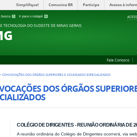
Simplifique!
Comunica BR
Participe
Acesso à infor
 a busca
3
Ir para o rodapé
4
ACESS
 E TECNOLOGIA DO SUDESTE DE MINAS GERAIS
MG
Fale Conosco
>
CONVOCAÇÕES DOS ÓRGÃOS SUPERIORES E COLEGIADOS ESPECIALIZADOS
VOCAÇÕES DOS ÓRGÃOS SUPERIORE
CIALIZADOS
COLÉGIO DE DIRIGENTES - REUNIÃO ORDINÁRIA DE 26-
A reunião ordinária do Colégio de Dirigentes ocorrerá, via we