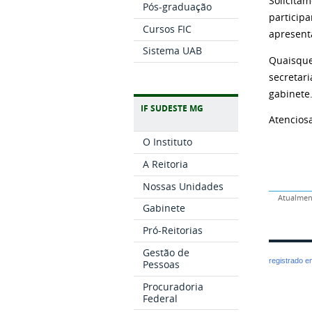
Solicita
Pós-graduação
participa
Cursos FIC
apresenta
Sistema UAB
Quaisque
secretar
gabinete
IF SUDESTE MG
Atencios
O Instituto
A Reitoria
Nossas Unidades
Atualment
Gabinete
Pró-Reitorias
Gestão de
registrado 
Pessoas
Procuradoria
Federal