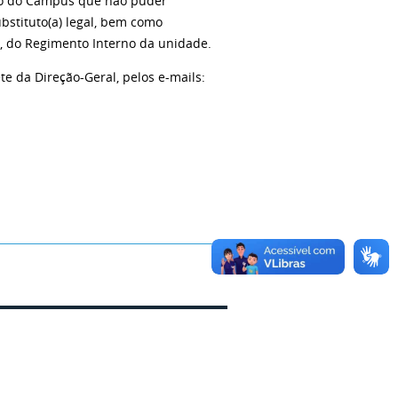
lho do Campus que não puder
ubstituto(a) legal, bem como
§1º, do Regimento Interno da unidade.
e da Direção-Geral, pelos e-mails: