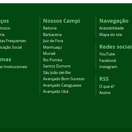
iços
Nossos Campi
Navegação
onosco
Reitoria
Acessibilidade
ria
Barbacena
Mapa do site
tas Frequentes
Juiz de Fora
Redes sociai
cação Social
Manhuaçu
Muriaé
YouTube
emas
Rio Pomba
Facebook
Santos Dumont
s Institucionais
Instagram
São João del-Rei
RSS
Avançado Bom Sucesso
Avançado Cataguases
O que é?
Avançado Ubá
Assine