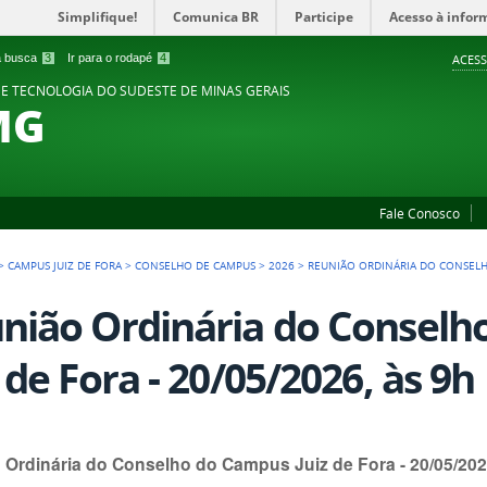
Simplifique!
Comunica BR
Participe
Acesso à infor
 a busca
3
Ir para o rodapé
4
ACESS
 E TECNOLOGIA DO SUDESTE DE MINAS GERAIS
MG
Fale Conosco
>
CAMPUS JUIZ DE FORA
>
CONSELHO DE CAMPUS
>
2026
>
REUNIÃO ORDINÁRIA DO CONSELHO
nião Ordinária do Consel
z de Fora - 20/05/2026, às 9h
 Ordinária do Conselho do Campus Juiz de Fora - 20/05/202