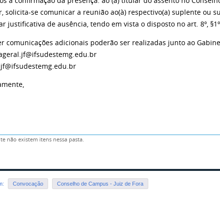
mos a confirmação da presença. ao (à) titular do assento no Conse
r, solicita-se comunicar a reunião ao(à) respectivo(a) suplente ou s
r justificativa de ausência, tendo em vista o disposto no art. 8º, 
r comunicações adicionais poderão ser realizadas junto ao Gabinet
iageral.jf@ifsudestemg.edu.br
.jf@ifsudestemg.edu.br
amente,
e não existem itens nessa pasta.
em:
Convocação
Conselho de Campus - Juiz de Fora