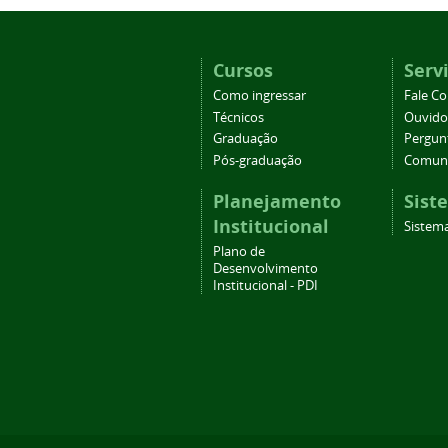
Cursos
Serv
Como ingressar
Fale C
Técnicos
Ouvido
Graduação
Pergun
Pós-graduação
Comuni
Planejamento
Sist
Institucional
Sistema
Plano de
Desenvolvimento
Institucional - PDI