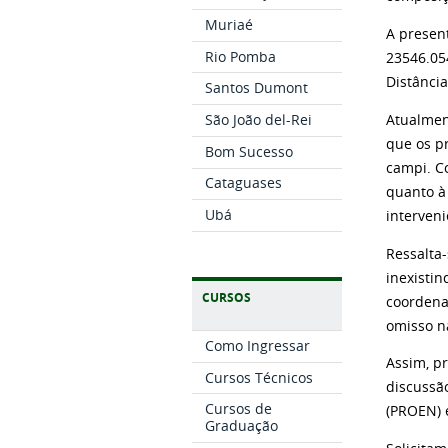
Muriaé
A presen
Rio Pomba
23546.05
Distância
Santos Dumont
São João del-Rei
Atualmen
que os p
Bom Sucesso
campi. C
Cataguases
quanto à
Ubá
interveni
Ressalta
inexistin
CURSOS
coordena
omisso n
Como Ingressar
Assim, p
Cursos Técnicos
discussã
Cursos de
(PROEN) 
Graduação