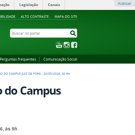
Acessar
mação
Legislação
Canais
IBILIDADE
ALTO CONTRASTE
MAPA DO SITE
Buscar no portal
Buscar no portal
YouTube
Instagram
Facebook
Perguntas frequentes
Comunicação Social
 DO CAMPUS JUIZ DE FORA - 20/05/2026, ÀS 9H
ho do Campus
6, às 9h