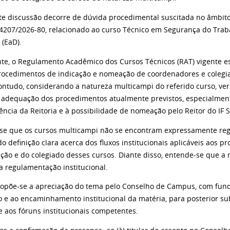
te discussão decorre de dúvida procedimental suscitada no âmbito
4207/2026-80, relacionado ao curso Técnico em Segurança do Tra
 (EaD).
te, o Regulamento Acadêmico dos Cursos Técnicos (RAT) vigente est
rocedimentos de indicação e nomeação de coordenadores e colegi
ontudo, considerando a natureza multicampi do referido curso, veri
 adequação dos procedimentos atualmente previstos, especialment
ência da Reitoria e à possibilidade de nomeação pelo Reitor do IF
-se que os cursos multicampi não se encontram expressamente re
do definição clara acerca dos fluxos institucionais aplicáveis aos
ção e do colegiado desses cursos. Diante disso, entende-se que a 
a regulamentação institucional.
ropõe-se a apreciação do tema pelo Conselho de Campus, com fund
o e ao encaminhamento institucional da matéria, para posterior su
e aos fóruns institucionais competentes.