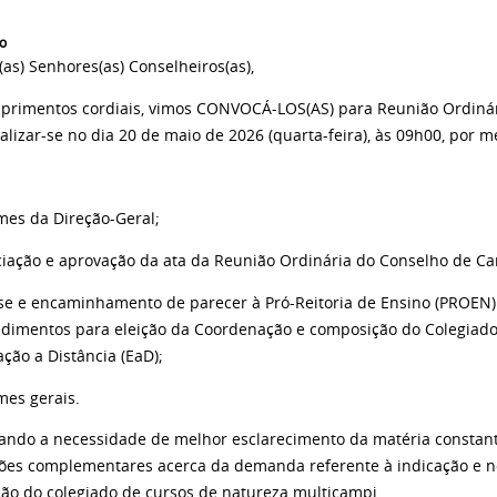
o
as) Senhores(as) Conselheiros(as),
rimentos cordiais, vimos CONVOCÁ-LOS(AS) para Reunião Ordinár
ealizar-se no dia 20 de maio de 2026 (quarta-feira), às 09h00, por
mes da Direção-Geral;
iação e aprovação da ata da Reunião Ordinária do Conselho de C
se e encaminhamento de parecer à Pró-Reitoria de Ensino (PROEN) 
dimentos para eleição da Coordenação e composição do Colegiad
ção a Distância (EaD);
mes gerais.
ando a necessidade de melhor esclarecimento da matéria constan
ões complementares acerca da demanda referente à indicação e 
ão do colegiado de cursos de natureza multicampi.