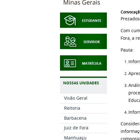
Convocaçã
Prezados(
Com cump
Fora, a r
Pauta:
Infor
Aprec
NOSSAS UNIDADES
Análi
proce
Visão Geral
Educa
Reitoria
Infor
Barbacena
Consider
Juiz de Fora
informaç
Manhuaçu
composiç