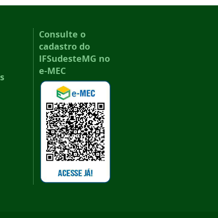
Consulte o
cadastro do
IFSudesteMG no
e-MEC
s