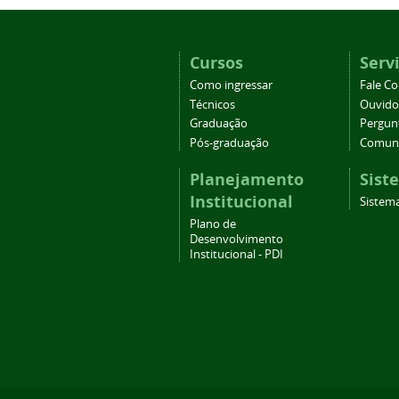
Cursos
Serv
Como ingressar
Fale C
Técnicos
Ouvido
Graduação
Pergun
Pós-graduação
Comuni
Planejamento
Sist
Institucional
Sistema
Plano de
Desenvolvimento
Institucional - PDI