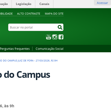
Acessar
mação
Legislação
Canais
IBILIDADE
ALTO CONTRASTE
MAPA DO SITE
Buscar no portal
Buscar no portal
YouTube
Instagram
Facebook
Perguntas frequentes
Comunicação Social
 DO CAMPUS JUIZ DE FORA - 27/03/2026, ÀS 9H
ho do Campus
6, às 9h