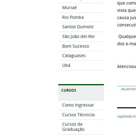
que comun
Muriaé
vista qu
Rio Pomba
causa jus
consecuti
Santos Dumont
São João del-Rei
Qualquer
dos e-ma
Bom Sucesso
Cataguases
Ubá
Atencios
Atualment
CURSOS
Como Ingressar
Cursos Técnicos
registrado 
Cursos de
Graduação