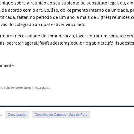
ique sobre a reunião ao seu suplente ou substituto legal, ou, ain
e, de acordo com o art. 8o, §1o, do Regimento Interno da unidade,
tificada, faltar, no período de um ano, a mais de 3 (três) reuniões 
vas do colegiado ao qual estiver vinculado.
 outra necessidade de comunicação, favor entrar em contato com o
ils: secretariageral.jf@ifsudestemg.edu.br e gabinete.jf@ifsudest
amente,
e não existem itens nessa pasta.
em:
Convocação
Conselho de Campus - Juiz de Fora