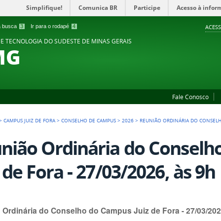
Simplifique!
Comunica BR
Participe
Acesso à infor
 a busca
3
Ir para o rodapé
4
ACESS
 E TECNOLOGIA DO SUDESTE DE MINAS GERAIS
MG
Fale Conosco
>
CAMPUS JUIZ DE FORA
>
CONSELHO DE CAMPUS
>
2026
>
REUNIÃO ORDINÁRIA DO CONSELHO
nião Ordinária do Consel
z de Fora - 27/03/2026, às 9h
 Ordinária do Conselho do Campus Juiz de Fora - 27/03/202