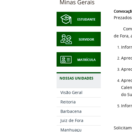
Convocaçã
Prezados(
Com cum
de Fora, 
Infor
Aprec
Aprec
NOSSAS UNIDADES
Apre
Calen
Visão Geral
do Su
Reitoria
Infor
Barbacena
Juiz de Fora
Solicita
Manhuaçu