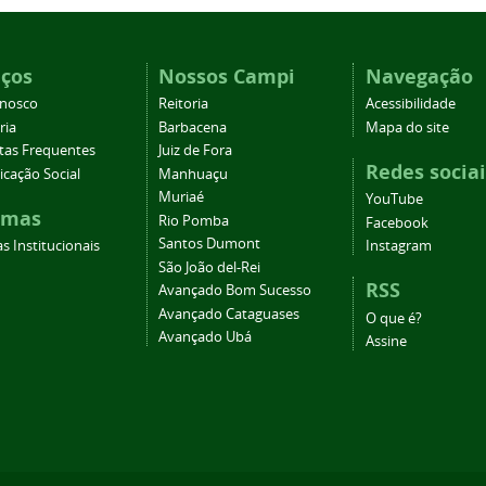
iços
Nossos Campi
Navegação
onosco
Reitoria
Acessibilidade
ria
Barbacena
Mapa do site
tas Frequentes
Juiz de Fora
Redes sociai
cação Social
Manhuaçu
Muriaé
YouTube
emas
Rio Pomba
Facebook
Santos Dumont
s Institucionais
Instagram
São João del-Rei
RSS
Avançado Bom Sucesso
Avançado Cataguases
O que é?
Avançado Ubá
Assine