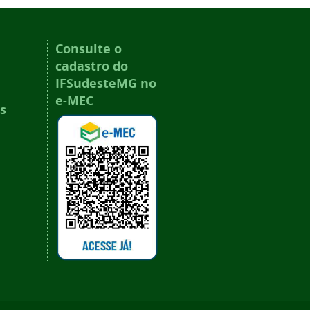
Consulte o
cadastro do
IFSudesteMG no
e-MEC
s