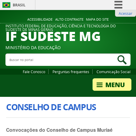
BRASIL
Acessar
Simplifique!
ACESSIBILIDADE
ALTO CONTRASTE
MAPA DO SITE
Comunica BR
INSTITUTO FEDERAL DE EDUCAÇÃO, CIÊNCIA E TECNOLOGIA DO
IF SUDESTE MG
SUDESTE DE MINAS GERAIS
Participe
Acesso à informação
MINISTÉRIO DA EDUCAÇÃO
Legislação
Buscar no portal
Bus
Canais
Fale Conosco
Perguntas frequentes
Comunicação Social
CONSELHO DE CAMPUS
Convocações do Conselho de Campus Muriaé