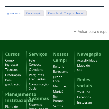
registrado em:
Convocação
Conselho de Campus - Muriaé
Voltar para o topo
Cursos
Serviços
Nossos
Navegação
Campi
Como
Fale
Acessibilidade
ingressar
Conosco
Mapa do
Reitoria
Técnicos
Ouvidoria
site
Barbacena
Graduação
Perguntas
Juiz de
Redes
Frequentes
Pós-
Fora
graduação
Comunicação
sociais
Manhuaçu
Social
Muriaé
YouTube
Planejamento
Rio
Facebook
Sistemas
Institucional
Pomba
Instagram
Sistemas
Santos
Plano de
Institucionais