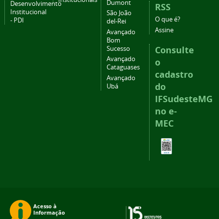
Dumont
Desenvolvimento
RSS
Institucional
São João
O que é?
- PDI
del-Rei
Assine
Avançado
Bom
Consulte
Sucesso
Avançado
o
Cataguases
cadastro
Avançado
do
Ubá
IFSudesteMG
no e-
MEC