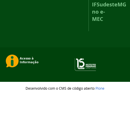
IFSudesteMG
no e-
MEC
Desenvolvido com o CMS de código aberto
Plone