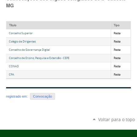
MG
Título
Tipo
Conselho Superior
Pasta
Colégio de Dirigentes
Pasta
Conselho de Governança Digital
Pasta
Conselho de Ensino, Pesquisa e Extensão - CEPE
Pasta
CONAD
Pasta
CPA
Pasta
registrado em:
Convocação
Voltar para o topo