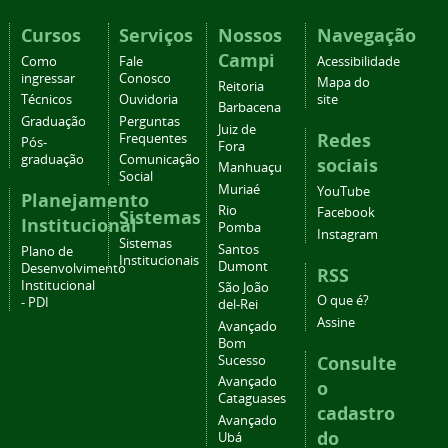
Cursos
Serviços
Nossos
Navegação
Campi
Como
Fale
Acessibilidade
ingressar
Conosco
Mapa do
Reitoria
Técnicos
Ouvidoria
site
Barbacena
Graduação
Perguntas
Juiz de
Redes
Frequentes
Pós-
Fora
graduação
Comunicação
sociais
Manhuaçu
Social
Muriaé
YouTube
Planejamento
Rio
Facebook
Sistemas
Institucional
Pomba
Instagram
Sistemas
Santos
Plano de
Institucionais
Dumont
Desenvolvimento
RSS
Institucional
São João
O que é?
- PDI
del-Rei
Assine
Avançado
Bom
Consulte
Sucesso
Avançado
o
Cataguases
cadastro
Avançado
do
Ubá