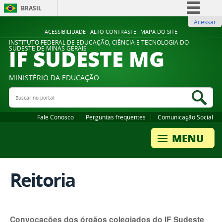
BRASIL
Acessar
Simplifique!
ACESSIBILIDADE
ALTO CONTRASTE
MAPA DO SITE
Comunica BR
INSTITUTO FEDERAL DE EDUCAÇÃO, CIÊNCIA E TECNOLOGIA DO
IF SUDESTE MG
SUDESTE DE MINAS GERAIS
Participe
Acesso à informação
MINISTÉRIO DA EDUCAÇÃO
Legislação
Buscar no portal
Bus
Canais
Fale Conosco
Perguntas frequentes
Comunicação Social
Reitoria
Convocações dos órgãos colegiados do IF Sudeste