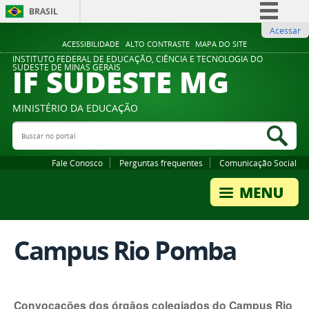
BRASIL
Acessar
Simplifique!
ACESSIBILIDADE
ALTO CONTRASTE
MAPA DO SITE
Comunica BR
INSTITUTO FEDERAL DE EDUCAÇÃO, CIÊNCIA E TECNOLOGIA DO
IF SUDESTE MG
SUDESTE DE MINAS GERAIS
Participe
Acesso à informação
MINISTÉRIO DA EDUCAÇÃO
Legislação
Buscar no portal
Bus
Canais
Fale Conosco
Perguntas frequentes
Comunicação Social
Campus Rio Pomba
Convocações dos órgãos colegiados do Campus Rio