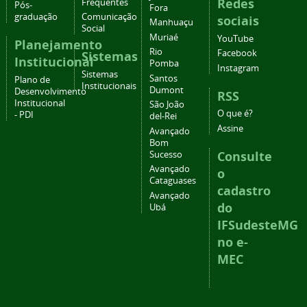
Redes
Frequentes
Pós-
Fora
graduação
Comunicação
sociais
Manhuaçu
Social
Muriaé
YouTube
Planejamento
Rio
Facebook
Sistemas
Institucional
Pomba
Instagram
Sistemas
Santos
Plano de
Institucionais
Dumont
Desenvolvimento
RSS
Institucional
São João
O que é?
- PDI
del-Rei
Assine
Avançado
Bom
Consulte
Sucesso
Avançado
o
Cataguases
cadastro
Avançado
do
Ubá
IFSudesteMG
no e-
MEC