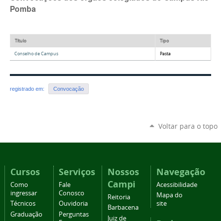
Pomba
Título
Tipo
Conselho de Campus
Pasta
registrado em:
Convocação
Voltar para o topo
Cursos
Serviços
Nossos
Navegação
Campi
Como
Fale
Acessibilidade
ingressar
Conosco
Mapa do
Reitoria
Técnicos
Ouvidoria
site
Barbacena
Graduação
Perguntas
Juiz de