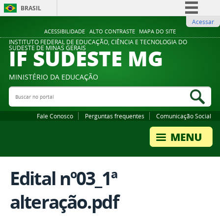
BRASIL
Acessar
Simplifique!
ACESSIBILIDADE
ALTO CONTRASTE
MAPA DO SITE
Comunica BR
INSTITUTO FEDERAL DE EDUCAÇÃO, CIÊNCIA E TECNOLOGIA DO
IF SUDESTE MG
SUDESTE DE MINAS GERAIS
Participe
Acesso à informação
MINISTÉRIO DA EDUCAÇÃO
Legislação
Buscar no portal
Bus
Canais
Fale Conosco
Perguntas frequentes
Comunicação Social
Edital nº03_1ª
alteração.pdf