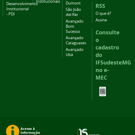
Institucionais
Dumont
Desenvolvimento
RSS
Institucional
São João
O que é?
- PDI
del-Rei
Assine
Avançado
Bom
Consulte
Sucesso
Avançado
o
Cataguases
cadastro
Avançado
do
Ubá
IFSudesteMG
no e-
MEC