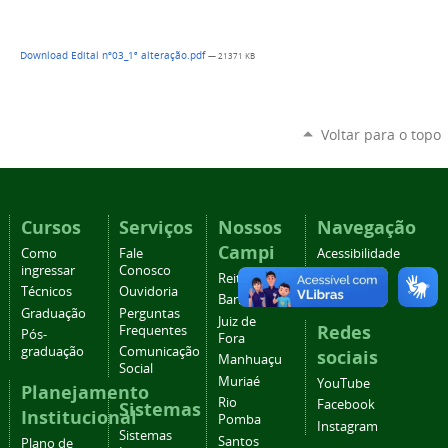
Download Edital nº03_1ª alteração.pdf
— 21371 KB
Voltar para o topo
Cursos
Serviços
Nossos
Navegação
Campi
Como
Fale
Acessibilidade
ingressar
Conosco
Mapa do
Reitoria
Técnicos
Ouvidoria
site
Barbacena
Graduação
Perguntas
Juiz de
Redes
Frequentes
Pós-
Fora
graduação
Comunicação
sociais
Manhuaçu
Social
Muriaé
YouTube
Planejamento
Rio
Facebook
Sistemas
Institucional
Pomba
Instagram
Sistemas
Santos
Plano de