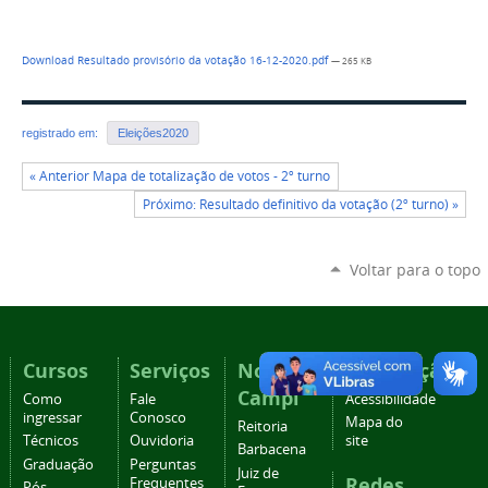
Download Resultado provisório da votação 16-12-2020.pdf
— 265 KB
registrado em:
Eleições2020
« Anterior Mapa de totalização de votos - 2º turno
Próximo: Resultado definitivo da votação (2º turno) »
Voltar para o topo
Cursos
Serviços
Nossos
Navegação
Campi
Como
Fale
Acessibilidade
ingressar
Conosco
Mapa do
Reitoria
Técnicos
Ouvidoria
site
Barbacena
Graduação
Perguntas
Juiz de
Redes
Frequentes
Pós-