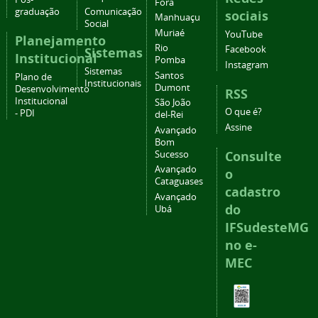
Fora
graduação
Comunicação
sociais
Manhuaçu
Social
Muriaé
YouTube
Planejamento
Rio
Facebook
Sistemas
Institucional
Pomba
Instagram
Sistemas
Santos
Plano de
Institucionais
Dumont
Desenvolvimento
RSS
Institucional
São João
O que é?
- PDI
del-Rei
Assine
Avançado
Bom
Consulte
Sucesso
Avançado
o
Cataguases
cadastro
Avançado
do
Ubá
IFSudesteMG
no e-
MEC