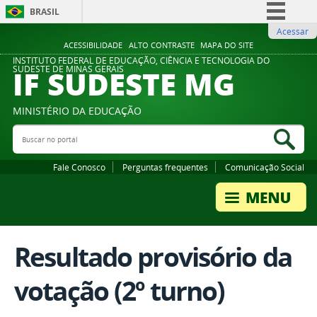
BRASIL
Acessar
Simplifique!
ACESSIBILIDADE
ALTO CONTRASTE
MAPA DO SITE
Comunica BR
INSTITUTO FEDERAL DE EDUCAÇÃO, CIÊNCIA E TECNOLOGIA DO
IF SUDESTE MG
SUDESTE DE MINAS GERAIS
Participe
Acesso à informação
MINISTÉRIO DA EDUCAÇÃO
Legislação
Buscar no portal
Bus
Canais
Fale Conosco
Perguntas frequentes
Comunicação Social
Resultado provisório da
votação (2º turno)