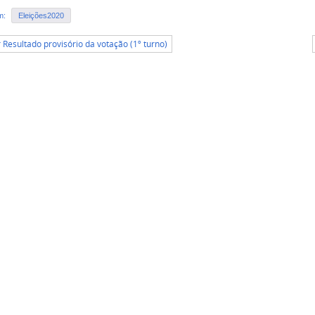
em:
Eleições2020
r Resultado provisório da votação (1º turno)