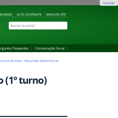
Acessar
BILIDADE
ALTO CONTRASTE
MAPA DO SITE
Buscar no portal
Buscar no portal
YouTube
Instagram
Facebook
erguntas frequentes
Comunicação Social
US JUIZ DE FORA
>
RESULTADO DEFINITIVO DA
 (1º turno)