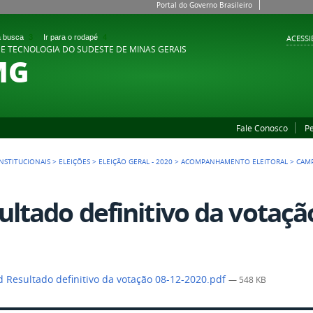
Portal do Governo Brasileiro
 a busca
3
Ir para o rodapé
4
ACESSI
 E TECNOLOGIA DO SUDESTE DE MINAS GERAIS
MG
Fale Conosco
P
NSTITUCIONAIS
>
ELEIÇÕES
>
ELEIÇÃO GERAL - 2020
>
ACOMPANHAMENTO ELEITORAL
>
CAMP
ultado definitivo da votação
 Resultado definitivo da votação 08-12-2020.pdf
— 548 KB