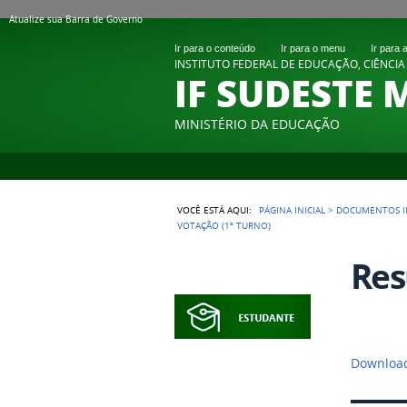
Atualize sua Barra de Governo
Ir para o conteúdo
1
Ir para o menu
2
Ir para
INSTITUTO FEDERAL DE EDUCAÇÃO, CIÊNCIA
IF SUDESTE 
MINISTÉRIO DA EDUCAÇÃO
VOCÊ ESTÁ AQUI:
PÁGINA INICIAL
>
DOCUMENTOS I
VOTAÇÃO (1º TURNO)
Res
Download