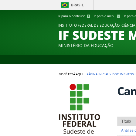
BRASIL
Ir para o conteúdo
1
Ir para o menu
2
Ir para
INSTITUTO FEDERAL DE EDUCAÇÃO, CIÊNCIA
IF SUDESTE 
MINISTÉRIO DA EDUCAÇÃO
VOCÊ ESTÁ AQUI:
PÁGINA INICIAL
>
DOCUMENTOS I
Ca
Título
Análise 