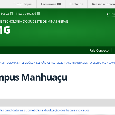
Simplifique!
Comunica BR
Participe
Acesso à infor
 a busca
3
Ir para o rodapé
4
ACESS
 E TECNOLOGIA DO SUDESTE DE MINAS GERAIS
MG
Fale Conosco
NSTITUCIONAIS
>
ELEIÇÕES
>
ELEIÇÃO GERAL - 2020
>
ACOMPANHAMENTO ELEITORAL
>
CAM
mpus Manhuaçu
das candidaturas submetidas e divulgação dos fiscais indicados