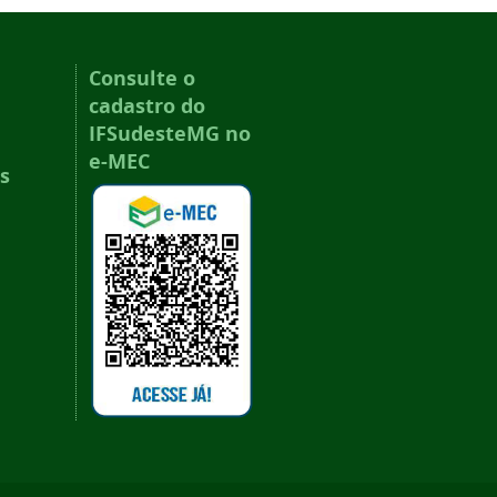
Consulte o
cadastro do
IFSudesteMG no
e-MEC
s