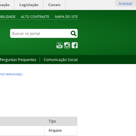
Acessar
mação
Legislação
Canais
IBILIDADE
ALTO CONTRASTE
MAPA DO SITE
Buscar no portal
Buscar no portal
YouTube
Instagram
Facebook
Perguntas frequentes
Comunicação Social
PUS MANHUAÇU
Tipo
Arquivo