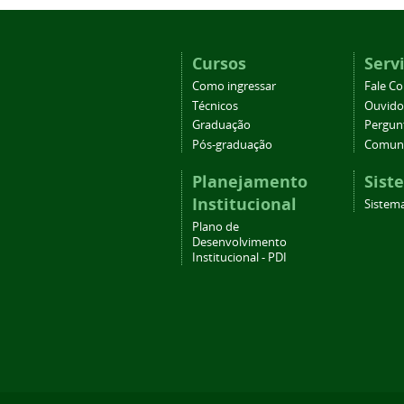
Cursos
Serv
Como ingressar
Fale C
Técnicos
Ouvido
Graduação
Pergun
Pós-graduação
Comuni
Planejamento
Sist
Institucional
Sistema
Plano de
Desenvolvimento
Institucional - PDI