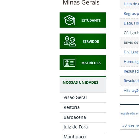
Lista de
Regras p
Data, Ho
Código H
Envio de
Divulgaç
Homologa
Resultad
Resultado
NOSSAS UNIDADES
Alteraçã
Visão Geral
Reitoria
registrado 
Barbacena
« Anterio
Juiz de Fora
Manhuaçu