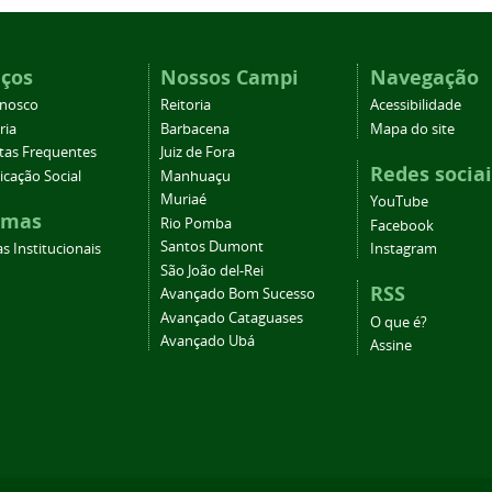
iços
Nossos Campi
Navegação
onosco
Reitoria
Acessibilidade
ria
Barbacena
Mapa do site
tas Frequentes
Juiz de Fora
Redes sociai
cação Social
Manhuaçu
Muriaé
YouTube
emas
Rio Pomba
Facebook
Santos Dumont
s Institucionais
Instagram
São João del-Rei
RSS
Avançado Bom Sucesso
Avançado Cataguases
O que é?
Avançado Ubá
Assine