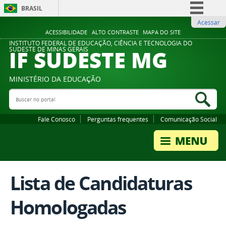
BRASIL
Acessar
Simplifique!
ACESSIBILIDADE
ALTO CONTRASTE
MAPA DO SITE
Comunica BR
INSTITUTO FEDERAL DE EDUCAÇÃO, CIÊNCIA E TECNOLOGIA DO
IF SUDESTE MG
SUDESTE DE MINAS GERAIS
Participe
Acesso à informação
MINISTÉRIO DA EDUCAÇÃO
Legislação
Buscar no portal
Bus
Canais
Fale Conosco
Perguntas frequentes
Comunicação Social
Lista de Candidaturas
Homologadas