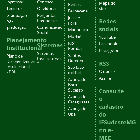
ingressar
Conosco
Mapa do
Reitoria
Técnicos
Ouvidoria
site
Barbacena
Graduação
Perguntas
Juiz de
Redes
Frequentes
Pós-
Fora
graduação
Comunicação
sociais
Manhuaçu
Social
Muriaé
YouTube
Planejamento
Rio
Facebook
Sistemas
Institucional
Pomba
Instagram
Sistemas
Santos
Plano de
Institucionais
Dumont
Desenvolvimento
RSS
Institucional
São João
O que é?
- PDI
del-Rei
Assine
Avançado
Bom
Consulte
Sucesso
Avançado
o
Cataguases
cadastro
Avançado
do
Ubá
IFSudesteMG
no e-
MEC