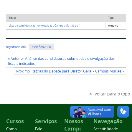
Título
Tipo
Lista de candidaturas homologadas _ Campus Muriaé.pdf
Arquivo
registrado em:
Eleições2020
« Anterior Análise das candidaturas submetidas e divulgação dos
fiscais indicados
Próximo: Regras do Debate para Diretor Geral - Campus Muriaé »
Voltar para o topo
Cursos
Serviços
Nossos
Navegação
Campi
Como
Fale
Acessibilidade