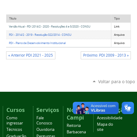
Título
Tipo
Versão Atual - PDI 2014/2 - 2020 - Resoluções 4 e 5/2020 - CONSU
Link
PDI - 2014/2 - 2019 - Resolução 022/2014 - CONSU
Arquivo
PDI - Plano de Desenvolvimento Institucional
Arquivo
« Anterior PDI 2021 - 2025
Próximo: PDI 2009 - 2013 »
Voltar para o topo
Cursos
Serviços
Nossos
Navegação
Campi
Como
Fale
Acessibilidade
ingressar
Conosco
Mapa do
Reitoria
Técnicos
Ouvidoria
site
Barbacena
Graduação
Perguntas