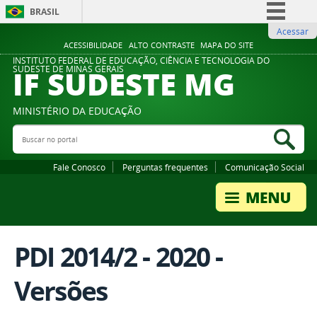
BRASIL
Acessar
Simplifique!
ACESSIBILIDADE
ALTO CONTRASTE
MAPA DO SITE
Comunica BR
INSTITUTO FEDERAL DE EDUCAÇÃO, CIÊNCIA E TECNOLOGIA DO
IF SUDESTE MG
SUDESTE DE MINAS GERAIS
Participe
Acesso à informação
MINISTÉRIO DA EDUCAÇÃO
Legislação
Buscar no portal
Bus
Canais
Fale Conosco
Perguntas frequentes
Comunicação Social
PDI 2014/2 - 2020 -
Versões