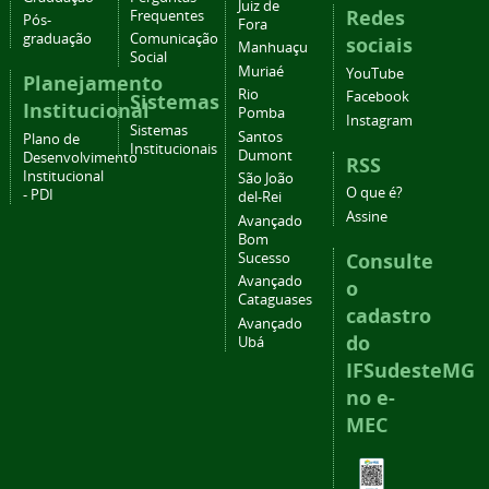
Juiz de
Redes
Frequentes
Pós-
Fora
graduação
Comunicação
sociais
Manhuaçu
Social
Muriaé
YouTube
Planejamento
Rio
Facebook
Sistemas
Institucional
Pomba
Instagram
Sistemas
Santos
Plano de
Institucionais
Dumont
Desenvolvimento
RSS
Institucional
São João
O que é?
- PDI
del-Rei
Assine
Avançado
Bom
Consulte
Sucesso
Avançado
o
Cataguases
cadastro
Avançado
do
Ubá
IFSudesteMG
no e-
MEC