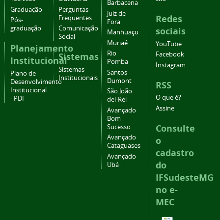
Barbacena
Graduação
Perguntas
Juiz de
Redes
Frequentes
Pós-
Fora
graduação
Comunicação
sociais
Manhuaçu
Social
Muriaé
YouTube
Planejamento
Rio
Facebook
Sistemas
Institucional
Pomba
Instagram
Sistemas
Santos
Plano de
Institucionais
Dumont
Desenvolvimento
RSS
Institucional
São João
O que é?
- PDI
del-Rei
Assine
Avançado
Bom
Consulte
Sucesso
Avançado
o
Cataguases
cadastro
Avançado
do
Ubá
IFSudesteMG
no e-
MEC