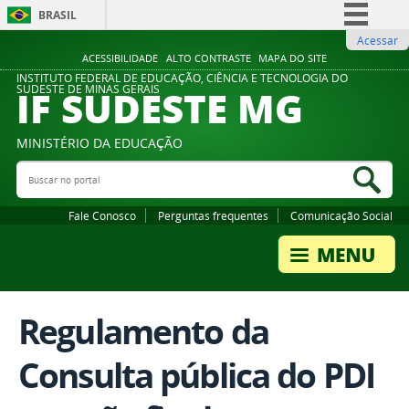
BRASIL
Acessar
Simplifique!
ACESSIBILIDADE
ALTO CONTRASTE
MAPA DO SITE
Comunica BR
INSTITUTO FEDERAL DE EDUCAÇÃO, CIÊNCIA E TECNOLOGIA DO
IF SUDESTE MG
SUDESTE DE MINAS GERAIS
Participe
Acesso à informação
MINISTÉRIO DA EDUCAÇÃO
Legislação
Buscar no portal
Bus
Canais
Fale Conosco
Perguntas frequentes
Comunicação Social
Regulamento da
Consulta pública do PDI