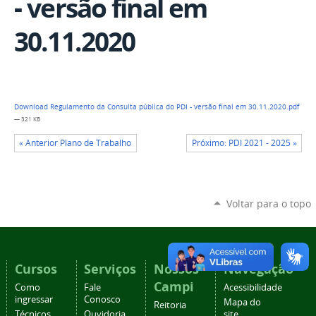
- versão final em
30.11.2020
Download Regulamento da Consulta pública do PDI - versão final em 30.11.2020.pdf
— 321 KB
« Anterior Plano de Trabalho
Próximo: PDI 2021 - 2025 »
Voltar para o topo
Cursos
Serviços
Nossos
Navegação
Campi
Como
Fale
Acessibilidade
ingressar
Conosco
Mapa do
Reitoria
Técnicos
Ouvidoria
site