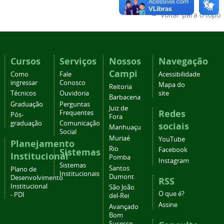
Voltar para o topo
Cursos
Serviços
Nossos
Navegação
Campi
Como
Fale
Acessibilidade
ingressar
Conosco
Mapa do
Reitoria
Técnicos
Ouvidoria
site
Barbacena
Graduação
Perguntas
Juiz de
Redes
Frequentes
Pós-
Fora
graduação
Comunicação
sociais
Manhuaçu
Social
Muriaé
YouTube
Planejamento
Rio
Facebook
Sistemas
Institucional
Pomba
Instagram
Sistemas
Santos
Plano de
Institucionais
Dumont
Desenvolvimento
RSS
Institucional
São João
O que é?
- PDI
del-Rei
Assine
Avançado
Bom
Sucesso