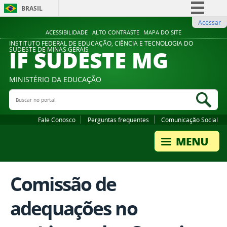
BRASIL
Acessar
Simplifique!
ACESSIBILIDADE
ALTO CONTRASTE
MAPA DO SITE
Comunica BR
INSTITUTO FEDERAL DE EDUCAÇÃO, CIÊNCIA E TECNOLOGIA DO
IF SUDESTE MG
SUDESTE DE MINAS GERAIS
Participe
Acesso à informação
MINISTÉRIO DA EDUCAÇÃO
Legislação
Buscar no portal
Bus
Canais
Fale Conosco
Perguntas frequentes
Comunicação Social
Comissão de
adequações no