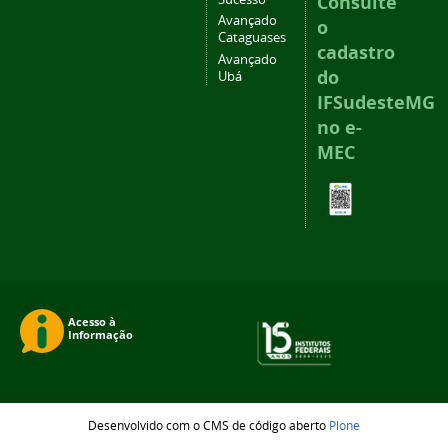
Consulte
Avançado
o
Cataguases
cadastro
Avançado
do
Ubá
IFSudesteMG
no e-
MEC
Desenvolvido com o CMS de código aberto
Plone